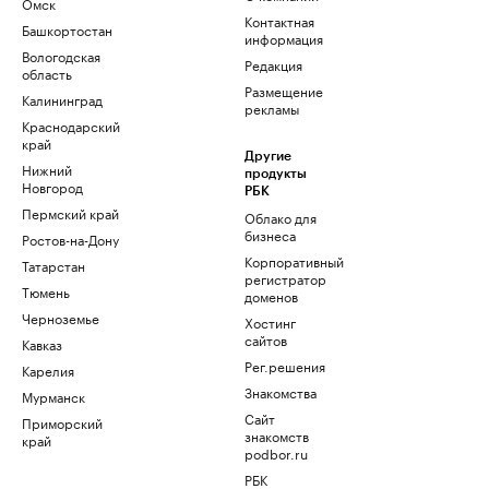
Омск
Контактная
Башкортостан
информация
Вологодская
Редакция
область
Размещение
Калининград
рекламы
Краснодарский
край
Другие
Нижний
продукты
Новгород
РБК
Пермский край
Облако для
бизнеса
Ростов-на-Дону
Корпоративный
Татарстан
регистратор
Тюмень
доменов
Черноземье
Хостинг
сайтов
Кавказ
Рег.решения
Карелия
Знакомства
Мурманск
Сайт
Приморский
знакомств
край
podbor.ru
РБК