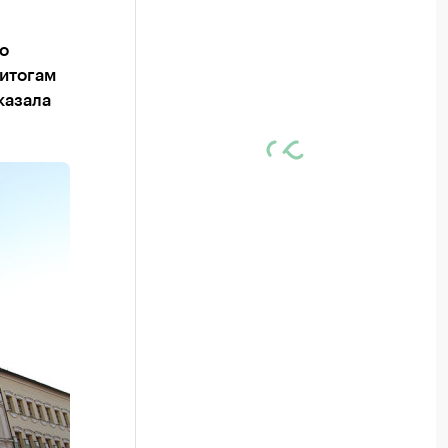
о
 итогам
казала