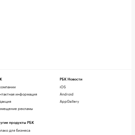
К
РБК Новости
компании
iOS
нтактная информация
Android
дакция
AppGallery
змещение рекламы
угие продукты РБК
лако для бизнеса