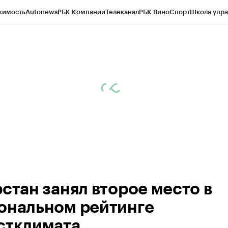
жимость
Autonews
РБК Компании
Телеканал
РБК Вино
Спорт
Школа упра
ипто
РБК Бизнес-среда
Дискуссионный клуб
Исследования
Кредитные 
рагентов
Политика
Экономика
Бизнес
Технологии и медиа
Финансы
Рын
рстан занял второе место в
ональном рейтинге
стклимата