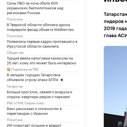
Силы ПВО за ночь сбили 605
украинских беспилотников над
регионами России
Татарстан
Политика
лидеров н
В Тверской области обломки дрона
повредили фасад объекта Wildberries
2019 года
Политика
глава АС
Появились первые кадры пропавшего в
Иркутской области самолета
Общество
Турция ввела налоговые каникулы на
20 лет: кому это может быть интересно
Подписка на РБК
В четырех городах Татарстана
объявили угрозу атаки БПЛА
Татарстан
Больше прогулок, свежего воздуха и
отдыха: квартиры рядом с парками
РБК и ПИК Серия плюс
Вэнс рассказал о сложностях в
переговорах с Ираном
Политика
ИИ помогает лучшим и вредит