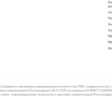
Ко
до
Хо
Ре
Зн
Са
РБ
РБ
Шк
ения и материалы информационного агентства «РБК» (свидетельство о 
овых коммуникаций (Роскомнадзор) 09.12.2015 за номером ИА №ФС77-63848) 
 связи, информационных технологий и массовых коммуникаций (Роскомнадз