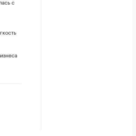
лась с
гкость
бизнеса