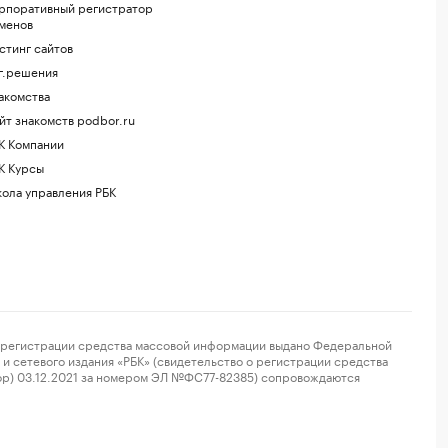
рпоративный регистратор
менов
стинг сайтов
г.решения
акомства
йт знакомств podbor.ru
К Компании
К Курсы
ола управления РБК
регистрации средства массовой информации выдано Федеральной
и сетевого издания «РБК» (свидетельство о регистрации средства
ор) 03.12.2021 за номером ЭЛ №ФС77-82385) сопровождаются