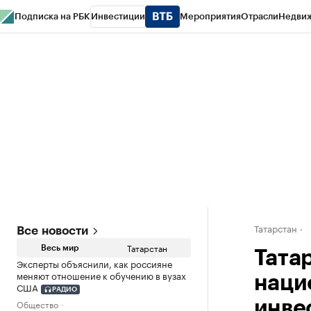
Подписка на РБК
Инвестиции
Мероприятия
Отрасли
Недви
РБК Life
Тренды
Визионеры
Национальные проекты
Город
Стиль
Кр
Спецпроекты СПб
Конференции СПб
Спецпроекты
Проверка конт
Татарстан
Все новости
Татарстан
Весь мир
Тата
Эксперты объяснили, как россияне
меняют отношение к обучению в вузах
наци
США
РАДИО
Общество
инве