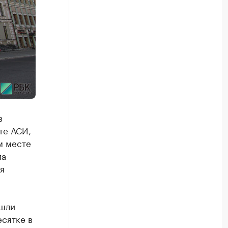
в
те АСИ,
м месте
ла
я
ошли
есятке в