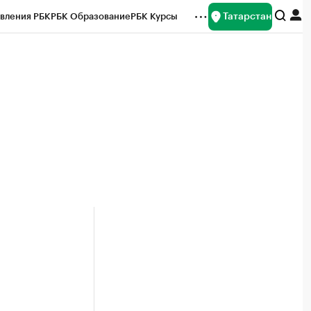
Татарстан
вления РБК
РБК Образование
РБК Курсы
рейтинги
Франшизы
Газета
ок наличной валюты