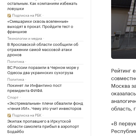
остальным. Как компаниям избежать
ловушки
Подписка на РБК
«Смешарики сквозь вселенные»
выходят в прокат. Пройдите тест о
франшизе
Технологии и медиа
В Ярославской области сообщили об
отражении самой массовой атаки
дронов
Политика
ВС России поразили в Черном море у
Рейтинг е
Одессы два украинских сухогруза
совместн
Политика
Москва за
Покинет ли Инфантино пост
президента ФИФА
оказалась
Спорт
аналогичн
«Экстремальные» плечи обвалили фонд
область, 
«гения ИИ». Чему это учит инвесторов
Подписка на РБК
Экипаж пропавшего в Иркутской
«В перву
области самолета прибыл в аэропорт
Республик
Бодайбо