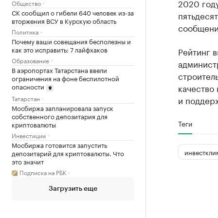
2020 году
Общество
СК сообщил о гибели 640 человек из-за
пятьдесят
вторжения ВСУ в Курскую область
сообщени
Политика
Почему ваши совещания бесполезны и
как это исправить: 7 лайфхаков
Рейтинг в
Образование
админист
В аэропортах Татарстана ввели
строитель
ограничения на фоне беспилотной
качество 
опасности
Татарстан
и поддерж
Мосбиржа запланировала запуск
собственного депозитария для
Теги
криптовалюты
Инвестиции
Мосбиржа готовится запустить
инвесткли
депозитарий для криптовалюты. Что
это значит
Подписка на РБК
Загрузить еще