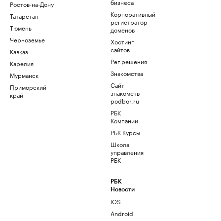
бизнеса
Ростов-на-Дону
Корпоративный
Татарстан
регистратор
Тюмень
доменов
Черноземье
Хостинг
сайтов
Кавказ
Рег.решения
Карелия
Знакомства
Мурманск
Сайт
Приморский
знакомств
край
podbor.ru
РБК
Компании
РБК Курсы
Школа
управления
РБК
РБК
Новости
iOS
Android