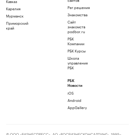
Кавказ
Рег.решения
Карелия
Знакомства
Мурманск
Сайт
Приморский
знакомств
край
podbor.ru
РБК
Компании
РБК Курсы
Школа
управления
РБК
РБК
Новости
iOS
Android
AppGallery
© ООО «БИЗНЕСПРЕСС», АО «РОСБИЗНЕСКОНСАЛТИНГ», 1995–