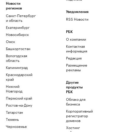
Новости
регионов
Уведомления
Санкт-Петербург
RSS Новости
и область
Екатеринбург
РБК
Новосибирск
О компании
Омск
Контактная
Башкортостан
информация
Вологодская
Редакция
область
Размещение
Калининград
рекламы
Краснодарский
край
Другие
Нижний
продукты
Новгород
РБК
Пермский край
Облако для
бизнеса
Ростов-на-Дону
Корпоративный
Татарстан
регистратор
Тюмень
доменов
Черноземье
Хостинг
сайтов