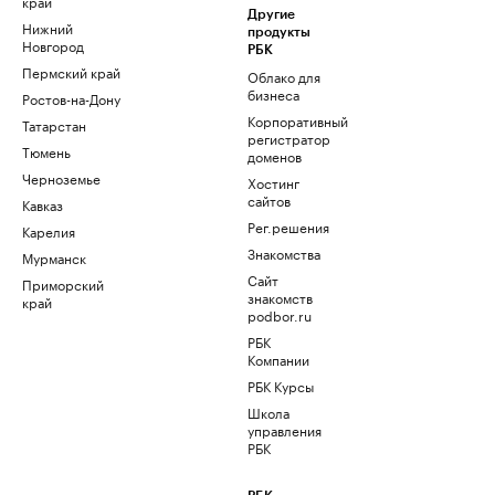
край
Другие
Нижний
продукты
Новгород
РБК
Пермский край
Облако для
бизнеса
Ростов-на-Дону
Корпоративный
Татарстан
регистратор
Тюмень
доменов
Черноземье
Хостинг
сайтов
Кавказ
Рег.решения
Карелия
Знакомства
Мурманск
Сайт
Приморский
знакомств
край
podbor.ru
РБК
Компании
РБК Курсы
Школа
управления
РБК