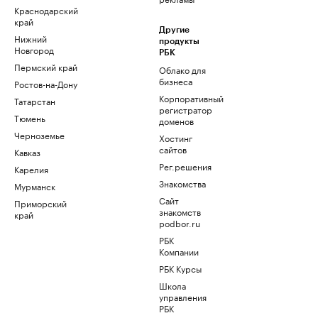
Краснодарский
край
Другие
Нижний
продукты
Новгород
РБК
Пермский край
Облако для
бизнеса
Ростов-на-Дону
Корпоративный
Татарстан
регистратор
Тюмень
доменов
Черноземье
Хостинг
сайтов
Кавказ
Рег.решения
Карелия
Знакомства
Мурманск
Сайт
Приморский
знакомств
край
podbor.ru
РБК
Компании
РБК Курсы
Школа
управления
РБК