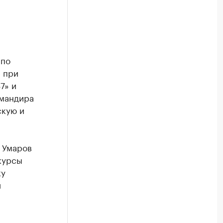
 по
 при
7» и
омандира
скую и
 Умаров
курсы
ку
и