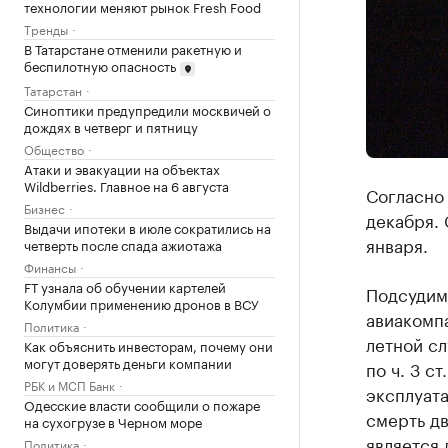
технологии меняют рынок Fresh Food
Тренды
В Татарстане отменили ракетную и
беспилотную опасность
Татарстан
Синоптики предупредили москвичей о
дождях в четверг и пятницу
Общество
Атаки и эвакуации на объектах
Wildberries. Главное на 6 августа
Согласно 
Бизнес
декабря. 
Выдачи ипотеки в июле сократились на
января.
четверть после спада ажиотажа
Финансы
FT узнала об обучении картелей
Подсудим
Колумбии применению дронов в ВСУ
авиакомп
Политика
летной с
Как объяснить инвесторам, почему они
могут доверять деньги компании
по ч. 3 с
РБК и МСП Банк
эксплуат
Одесские власти сообщили о пожаре
смерть дв
на сухогрузе в Черном море
является 
Политика