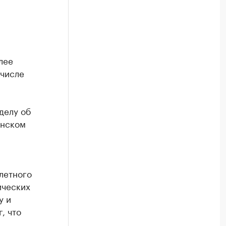
лее
 числе
делу об
анском
летного
ических
у и
, что