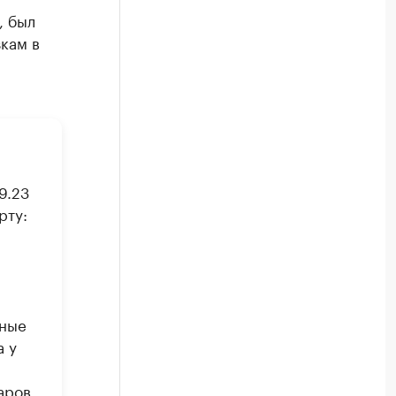
, был
кам в
9.23
рту:
дные
а у
аров,