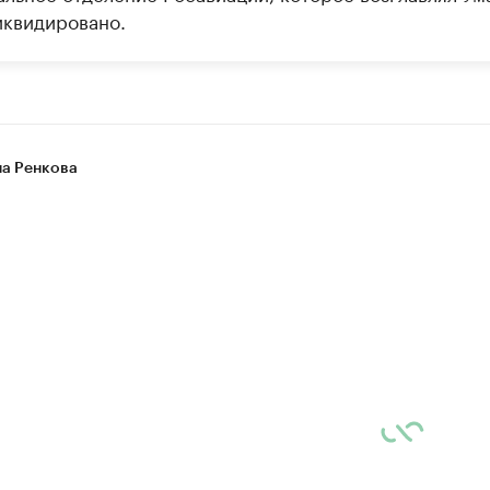
иквидировано.
на Ренкова