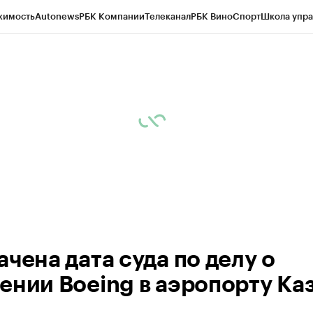
жимость
Autonews
РБК Компании
Телеканал
РБК Вино
Спорт
Школа упра
ипто
РБК Бизнес-среда
Дискуссионный клуб
Исследования
Кредитные 
рагентов
Политика
Экономика
Бизнес
Технологии и медиа
Финансы
Рын
чена дата суда по делу о
ении Boeing в аэропорту Ка