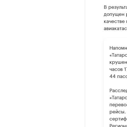
В результ
допущен 
качестве 
авиаката
Напомн
«Татар
крушени
часов 1
44 пас
Рассле
«Татарс
перево
рейсы. 
сертиф
Регион