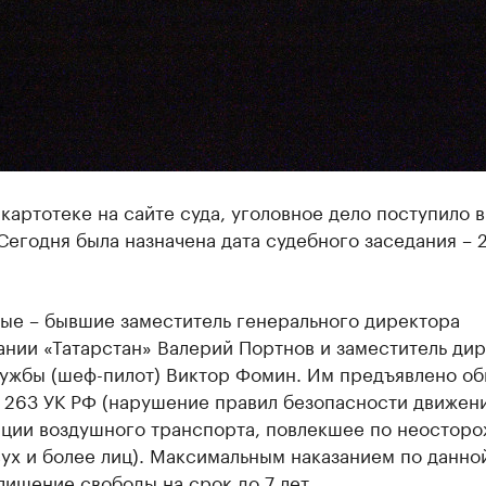
картотеке на сайте суда, уголовное дело поступило в
Сегодня была назначена дата судебного заседания – 
ые – бывшие заместитель генерального директора
ании «Татарстан» Валерий Портнов и заместитель ди
лужбы (шеф-пилот) Виктор Фомин. Им предъявлено о
т. 263 УК РФ (нарушение правил безопасности движен
ации воздушного транспорта, повлекшее по неостор
ух и более лиц). Максимальным наказанием по данной
лишение свободы на срок до 7 лет.