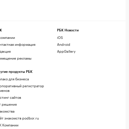
К
РБК Новости
компании
iOS
нтактная информация
Android
дакция
AppGallery
змещение рекламы
угие продукты РБК
лако для бизнеса
рпоративный регистратор
менов
стинг сайтов
г.решения
акомства
йт знакомств podbor.ru
К Компании