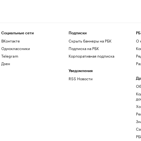
Социальные сети
Подписки
РБ
ВКонтакте
Скрыть баннеры на РБК
О 
Одноклассники
Подписка на РБК
Ко
Telegram
Корпоративная подписка
Ре
Дзен
Ра
Уведомления
RSS Новости
Др
Об
Ко
до
Хо
Ре
Зн
Са
РБ