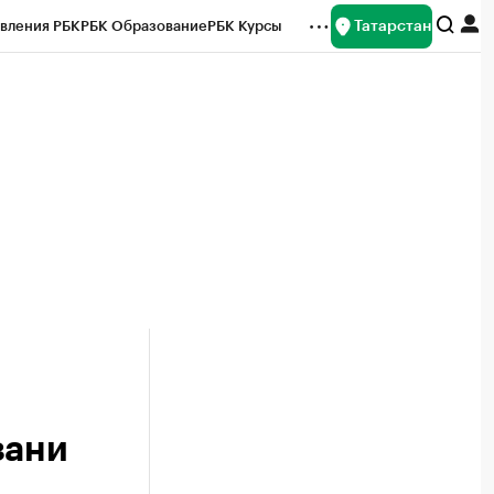
Татарстан
вления РБК
РБК Образование
РБК Курсы
рейтинги
Франшизы
Газета
ок наличной валюты
зани