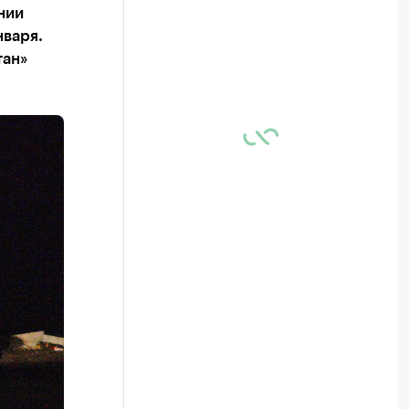
нии
нваря.
тан»