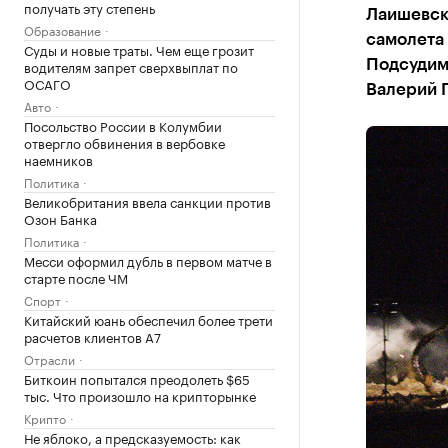
получать эту степень
Лаишевск
Образование
самолета 
Суды и новые траты. Чем еще грозит
водителям запрет сверхвыплат по
Подсудим
ОСАГО
Валерий 
Авто
Посольство России в Колумбии
отвергло обвинения в вербовке
наемников
Политика
Великобритания ввела санкции против
Озон Банка
Политика
Месси оформил дубль в первом матче в
старте после ЧМ
Спорт
Китайский юань обеспечил более трети
расчетов клиентов А7
Отрасли
Биткоин попытался преодолеть $65
тыс. Что произошло на крипторынке
Крипто
Не яблоко, а предсказуемость: как