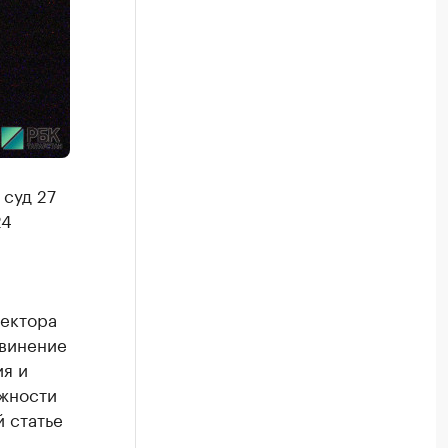
 суд 27
24
ректора
бвинение
ия и
ожности
 статье