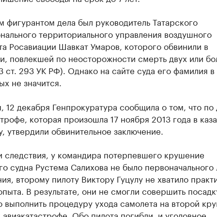
м фигурантом дела был руководитель Татарского
нального территориального управления воздушного
а Росавиации Шавкат Умаров, которого обвинили в
и, повлекшей по неосторожности смерть двух или бо
 3 ст. 293 УК РФ). Однако на сайте суда его фамилия в
х не значится.
 12 декабря Генпрокуратура сообщила о том, что по 
трофе, которая произошла 17 ноября 2013 года в каз
, утвердили обвинительное заключение.
и следствия, у командира потерпевшего крушение
о судна Рустема Салихова не было первоначального 
ия, второму пилоту Виктору Гуцулу не хватило практ
опыта. В результате, они не смогли совершить посадк
 выполнить процедуру ухода самолета на второй круг
 авиакатастрофе. Обо пилота погибли, и уголовное