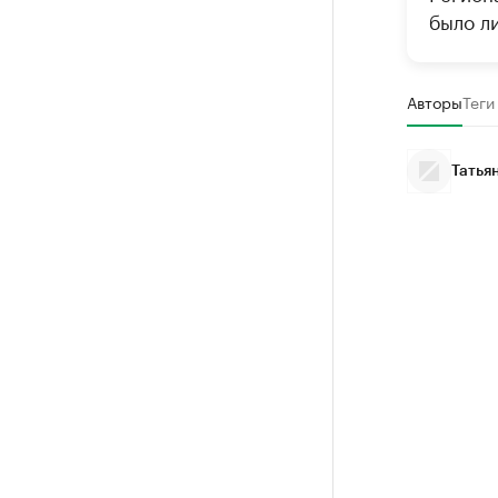
было л
Авторы
Теги
Татья