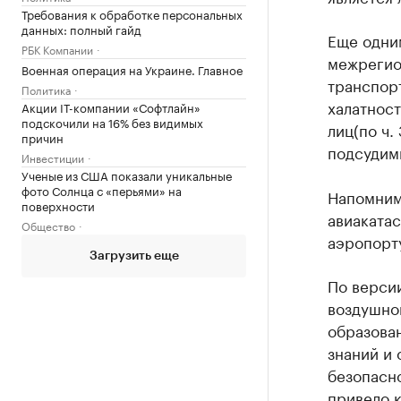
Требования к обработке персональных
данных: полный гайд
Еще одни
РБК Компании
межрегио
Военная операция на Украине. Главное
транспорт
Политика
халатност
Акции IT-компании «Софтлайн»
подскочили на 16% без видимых
лиц(по ч.
причин
подсудимы
Инвестиции
Ученые из США показали уникальные
фото Солнца с «перьями» на
Напомним,
поверхности
авиакатас
Общество
аэропорту
Загрузить еще
По верси
воздушног
образован
знаний и 
безопасно
привело к