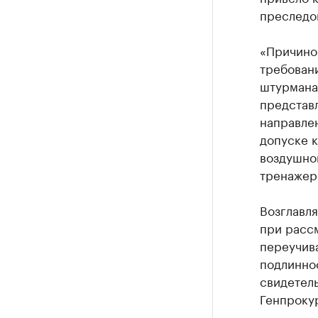
преследо
«Причино
требован
штурмана 
представ
направлен
допуске 
воздушно
тренажерн
Возглавл
при расс
переучива
подлинно
свидетель
Генпроку