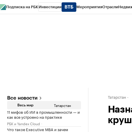
Подписка на РБК
Инвестиции
Мероприятия
Отрасли
Недви
РБК Life
Тренды
Визионеры
Национальные проекты
Город
Стиль
Кр
Спецпроекты СПб
Конференции СПб
Спецпроекты
Проверка конт
Татарстан
Все новости
Татарстан
Весь мир
Назна
11 мифов об ИИ в промышленности — и
как все устроено на практике
круш
РБК и Yandex Cloud
Что такое Executive MBA и зачем