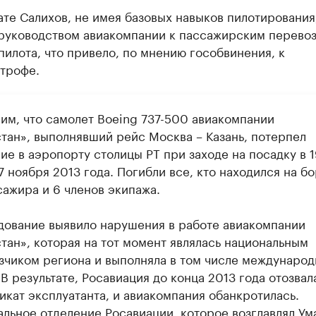
ате Салихов, не имея базовых навыков пилотирования
руководством авиакомпании к пассажирским перевоз
пилота, что привело, по мнению гособвинения, к
строфе.
им, что самолет Boeing 737-500 авиакомпании
стан», выполнявший рейс Москва – Казань, потерпел
е в аэропорту столицы РТ при заходе на посадку в 1
7 ноября 2013 года. Погибли все, кто находился на бо
сажира и 6 членов экипажа.
дование выявило нарушения в работе авиакомпании
тан», которая на тот момент являлась национальным
зчиком региона и выполняла в том числе междунаро
В результате, Росавиация до конца 2013 года отозвал
икат эксплуатанта, и авиакомпания обанкротилась.
альное отделение Росавиации, которое возглавлял Ум