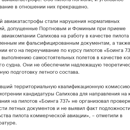
вание в отношении них прекращено.
й авиакатастрофы стали нарушения нормативных
ий, допущенные Портновым и Фоминым при приеме
авиакомпании Салихова на работу в качестве пилота
ленным им фальсифицированным документам, а также
ии его на переучивание по курсу пилотов «Боинга 73
к выполнению самостоятельных полетов в качестве к
го судна. Они не обеспечили надлежащую теоретиче
ую подготовку летного состава.
явший территориальную квалификационную комиссию
мотрении кандидатуры Салихова для направления на 
ния на пилотов «Боинга 737» не организовал провер
сти летных документов и не выявил факт подложност
ства пилота коммерческой авиации», – отметили в
ратуре.