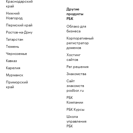
Краснодарский
край
Другие
Нижний
продукты
Новгород
РБК
Пермский край
Облако для
бизнеса
Ростов-на-Дону
Корпоративный
Татарстан
регистратор
Тюмень
доменов
Черноземье
Хостинг
сайтов
Кавказ
Рег.решения
Карелия
Знакомства
Мурманск
Сайт
Приморский
знакомств
край
podbor.ru
РБК
Компании
РБК Курсы
Школа
управления
РБК