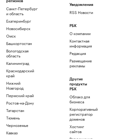
регионов
Уведомления
Санкт-Петербург
RSS Новости
и область
Екатеринбург
РБК
Новосибирск
О компании
Омск
Контактная
Башкортостан
информация
Вологодская
Редакция
область
Размещение
Калининград
рекламы
Краснодарский
край
Другие
Нижний
продукты
Новгород
РБК
Пермский край
Облако для
бизнеса
Ростов-на-Дону
Корпоративный
Татарстан
регистратор
Тюмень
доменов
Черноземье
Хостинг
сайтов
Кавказ
Рег.решения