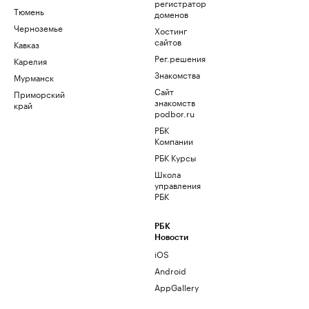
регистратор
Тюмень
доменов
Черноземье
Хостинг
сайтов
Кавказ
Рег.решения
Карелия
Знакомства
Мурманск
Сайт
Приморский
знакомств
край
podbor.ru
РБК
Компании
РБК Курсы
Школа
управления
РБК
РБК
Новости
iOS
Android
AppGallery