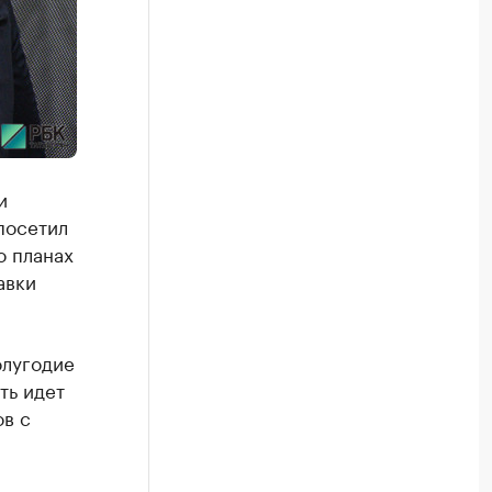
и
посетил
о планах
авки
олугодие
ть идет
ов с