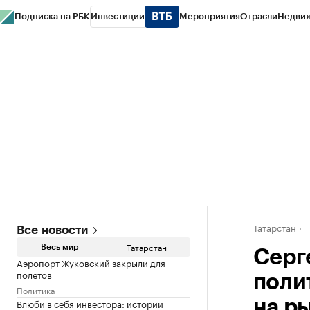
Подписка на РБК
Инвестиции
Мероприятия
Отрасли
Недви
РБК Life
Тренды
Визионеры
Национальные проекты
Город
Стиль
Кр
Спецпроекты СПб
Конференции СПб
Спецпроекты
Проверка конт
Татарстан
Все новости
Татарстан
Весь мир
Серг
Аэропорт Жуковский закрыли для
полетов
поли
Политика
Влюби в себя инвестора: истории
на р