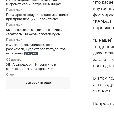
Что касае
Шереметьево иностранным лицам
внутренни
Политика
формирует
Государство получит «золотую акцию»
при приватизации Шереметьево
"КАМАЗа",
Политика
перевыпо
МИД отказался зеркально отвечать на
«театральный жест» властей Румынии
"В нашей 
Политика
В Финансовом университете
тенденции
рассказали, куда отправят студентов
даже есл
по обмену
РАДИО
за счет а
Общество
УЕФА заподозрил Инфантино в
свою долю
занижении цены на права ЧМ
Спорт
В этом го
авто буду
Загрузить еще
экспорт.
Вопрос но