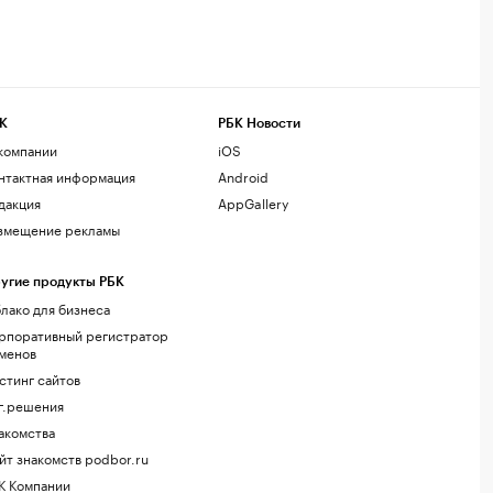
К
РБК Новости
компании
iOS
нтактная информация
Android
дакция
AppGallery
змещение рекламы
угие продукты РБК
лако для бизнеса
рпоративный регистратор
менов
стинг сайтов
г.решения
акомства
йт знакомств podbor.ru
К Компании