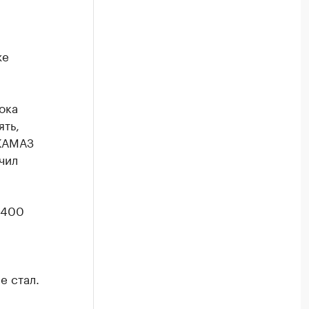
же
ока
ять,
 КАМАЗ
чил
1400
е стал.