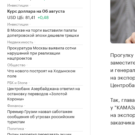
Инвестиции
Курс доллара на 06 августа
USD ЦБ: 81,41
+0,48
Инвестиции
В Москве на торги выставили палаты
допетровской эпохи дешевле трешки
Недвижимость
Прокуратура Москвы выявила сотни
нарушений при реализации
Прогулку
нацпроектов
заместит
Общество
и генерал
Что нового построят на Ходынском
поле
на экспор
РБК и Stone
Центроба
Центробанк Азербайджана ответил на
остановку переводов «Золотой
Короны»
Так, глав
Финансы
у "КАМАЗа
Премьер Грузии назвал саботажем
на экспор
сообщения об угрозах российским
заказчика
туристам
Политика
Путин запретил передавать акции