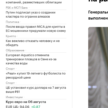
компаний, разместивших облигации
РБК и МСП Банк
Путин подписал указ о создании
Генеральн
кластера по огранке алмазов
выполнен
Политика
После ввода правил MiCA для крипты в
ЕС мошенники придумали новую схему
Крипто
Как вежливо отказать человеку и не
обидеть
Образование
European Aquatics отменила
тренировки пловцов в Сене из-за
качества воды
Спорт
«Реал» купил 19-летнего футболиста по
рекордной цене
Спорт
ЦБ установил курс доллара на 7 августа
выше ₽81
Инвестиции
Курс евро на 06 августа
EUR ЦБ: 94,06
+0,87