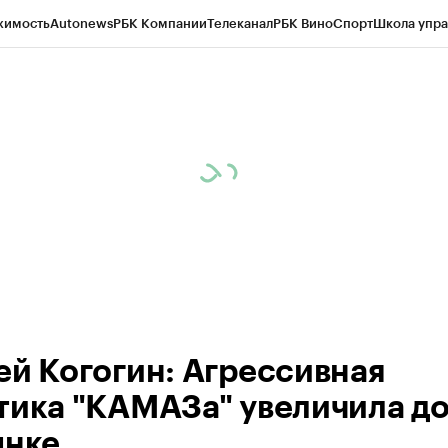
жимость
Autonews
РБК Компании
Телеканал
РБК Вино
Спорт
Школа упра
ипто
РБК Бизнес-среда
Дискуссионный клуб
Исследования
Кредитные 
рагентов
Политика
Экономика
Бизнес
Технологии и медиа
Финансы
Рын
ей Когогин: Агрессивная
тика "КАМАЗа" увеличила д
ынке