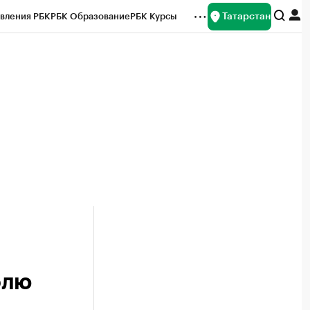
Татарстан
вления РБК
РБК Образование
РБК Курсы
рейтинги
Франшизы
Газета
ок наличной валюты
олю