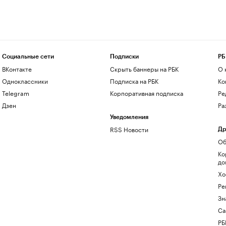
Социальные сети
Подписки
РБ
ВКонтакте
Скрыть баннеры на РБК
О 
Одноклассники
Подписка на РБК
Ко
Telegram
Корпоративная подписка
Ре
Дзен
Ра
Уведомления
RSS Новости
Др
Об
Ко
до
Хо
Ре
Зн
Са
РБ