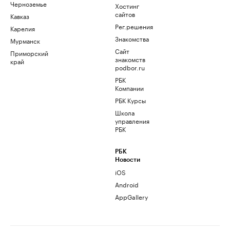
Черноземье
Хостинг
сайтов
Кавказ
Рег.решения
Карелия
Знакомства
Мурманск
Сайт
Приморский
знакомств
край
podbor.ru
РБК
Компании
РБК Курсы
Школа
управления
РБК
РБК
Новости
iOS
Android
AppGallery