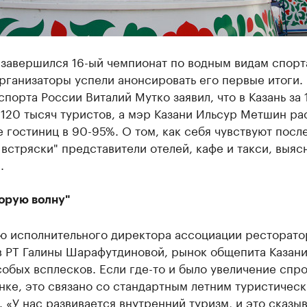
 завершился 16-ый чемпионат по водным видам спорт
рганизаторы успели анонсировать его первые итоги.
порта России Виталий Мутко заявил, что в Казань за 
120 тысяч туристов, а мэр Казани Ильсур Метшин ра
е гостиниц в 90-95%. О том, как себя чувствуют посл
встряски" представители отелей, кафе и такси, выяс
.
орую волну"
ю исполнительного директора ассоциации ресторато
в РТ Галины Шарафутдиновой, рынок общепита Казан
обых всплесков. Если где-то и было увеличение спрос
нке, это связано со стандартным летним туристичес
 «У нас развивается внутренний туризм, и это сказыв