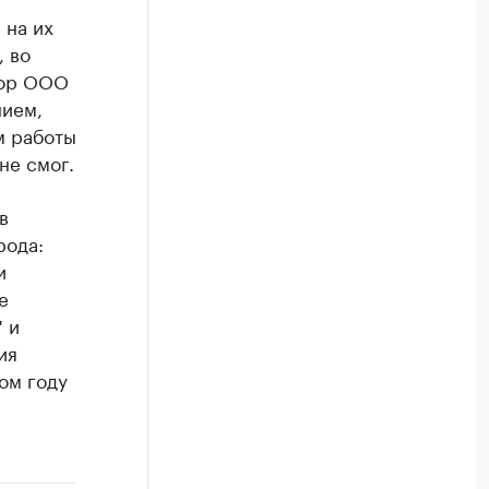
 на их
, во
тор ООО
нием,
м работы
не смог.
в
рода:
и
е
 и
ия
том году