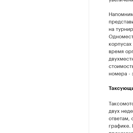
Напомним
представ
на турнир
Одноместн
корпусах 
время орг
двухместн
стоимост
номера - 
Таксующи
Таксомот
двух нед
ответам,
графике.
прокоммен