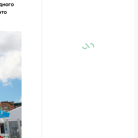
одного
это