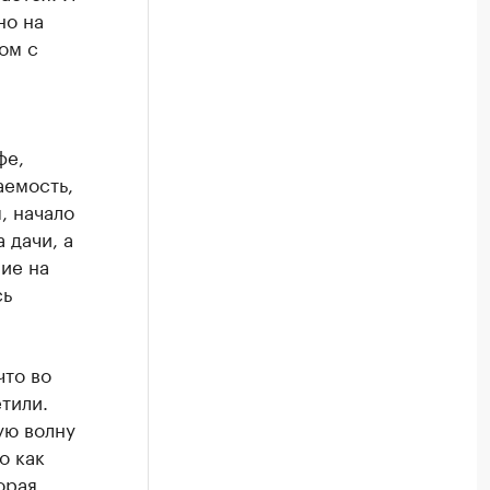
но на
ом с
фе,
аемость,
, начало
 дачи, а
ие на
сь
что во
тили.
ую волну
о как
орая