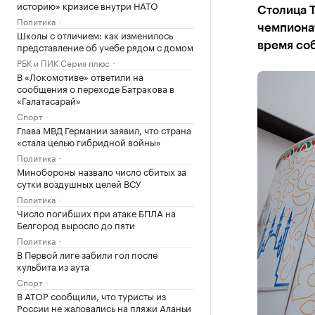
историю» кризисе внутри НАТО
Столица Т
Политика
чемпионат
Школы с отличием: как изменилось
представление об учебе рядом с домом
время со
РБК и ПИК Серия плюс
В «Локомотиве» ответили на
сообщения о переходе Батракова в
«Галатасарай»
Спорт
Глава МВД Германии заявил, что страна
«стала целью гибридной войны»
Политика
Минобороны назвало число сбитых за
сутки воздушных целей ВСУ
Политика
Число погибших при атаке БПЛА на
Белгород выросло до пяти
Политика
В Первой лиге забили гол после
кульбита из аута
Спорт
В АТОР сообщили, что туристы из
России не жаловались на пляжи Аланьи