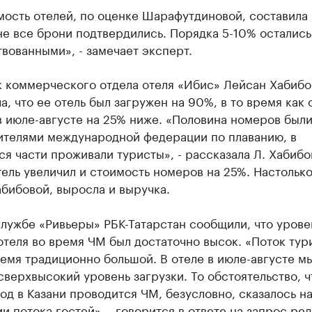
ость отелей, по оценке Шарафутдиновой, составила
е все брони подтвердились. Порядка 5-10% остались
вованными», - замечает эксперт.
к коммерческого отдела отеля «Ибис» Лейсан Хабибо
а, что ее отель был загружен на 90%, в то время как
в июле-августе на 25% ниже. «Половина номеров были
ителями международной федерации по плаванию, в
я части проживали туристы», - рассказала Л. Хабибо
ель увеличил и стоимость номеров на 25%. Настолько
бибовой, выросла и выручка.
лужбе «Ривьеры» РБК-Татарстан сообщили, что урове
отеля во время ЧМ был достаточно высок. «Поток тур
емя традиционно большой. В отеле в июле-августе м
верхвысокий уровень загрузки. То обстоятельство, ч
од в Казани проводится ЧМ, безусловно, сказалось н
и потока гостей», - говорится в ответе на запрос ре