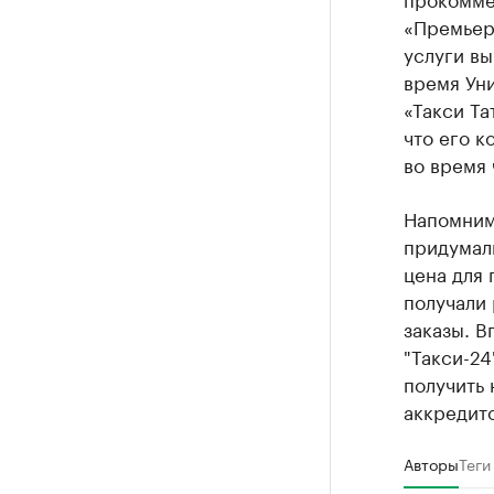
«Премьер»
услуги вы
время Ун
«Такси Т
что его к
во время 
Напомним,
придумал
цена для
получали
заказы. В
"Такси-24
получить 
аккредито
Авторы
Теги