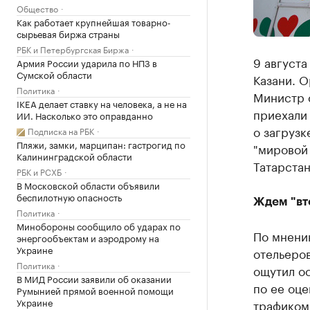
Общество
Как работает крупнейшая товарно-
сырьевая биржа страны
РБК и Петербургская Биржа
9 августа
Армия России ударила по НПЗ в
Сумской области
Казани. О
Политика
Министр с
IKEA делает ставку на человека, а не на
приехали 
ИИ. Насколько это оправданно
о загрузк
Подписка на РБК
Пляжи, замки, марципан: гастрогид по
"мировой 
Калининградской области
Татарстан
РБК и РСХБ
В Московской области объявили
беспилотную опасность
Ждем "вт
Политика
Минобороны сообщило об ударах по
По мнени
энергообъектам и аэродрому на
Украине
отельеро
Политика
ощутил ос
В МИД России заявили об оказании
по ее оце
Румынией прямой военной помощи
Украине
трафиком.