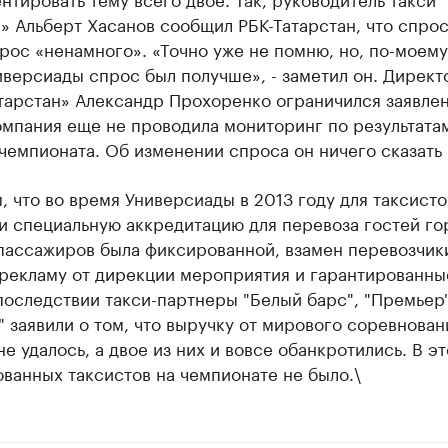
 Альберт Хасанов сообщил РБК-Татарстан, что спрос
рос «ненамного». «Точно уже не помню, но, по-моему
иверсиады спрос был получше», - заметил он. Дирек
атарстан» Александр Прохоренко ограничился заявле
омпания еще не проводила мониторинг по результата
чемпионата. Об изменении спроса он ничего сказать 
 что во время Универсиады в 2013 году для таксисто
и специальную аккредитацию для перевоза гостей го
 пассажиров была фиксированной, взамен перевозчик
 рекламу от дирекции мероприятия и гарантированны
последствии такси-партнеры "Белый барс", "Премьер"
" заявили о том, что выручку от мирового соревнован
не удалось, а двое из них и вовсе обанкротились. В э
ванных таксистов на чемпионате не было.\