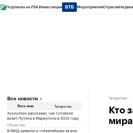
Подписка на РБК
Инвестиции
Мероприятия
Отрасли
Недви
РБК Life
Тренды
Визионеры
Национальные проекты
Город
Стиль
Кр
Спецпроекты СПб
Конференции СПб
Спецпроекты
Проверка конт
Татарстан
Все новости
Татарстан
Весь мир
Кто 
Хуснуллин рассказал, как готовили
визит Путина в Мариуполь в 2023 году
мира
Общество
В МИД заявили о «тяжелейшем за всю