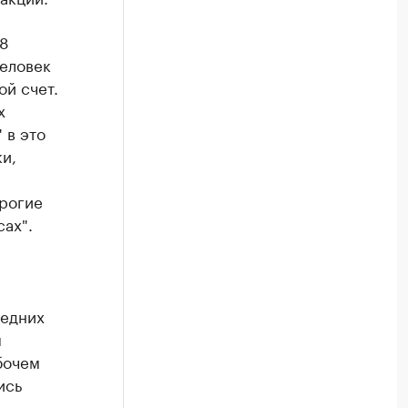
88
еловек
ой счет.
х
 в это
и,
рогие
сах".
ледних
м
бочем
ись