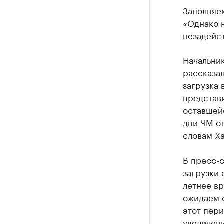
Заполняем
«Однако н
незадейст
Начальни
рассказал
загрузка 
представ
оставшейс
дни ЧМ от
словам Ха
В пресс-с
загрузки 
летнее вр
ожидаем с
этот пери
увеличени