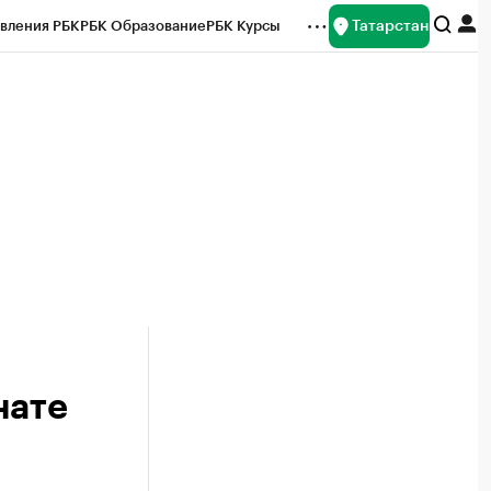
Татарстан
вления РБК
РБК Образование
РБК Курсы
рейтинги
Франшизы
Газета
ок наличной валюты
нате