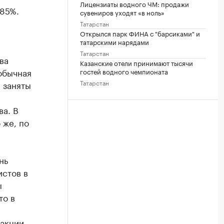
Лицензиаты водного ЧМ: продажи
 85%.
сувениров уходят «в ноль»
Татарстан
Открылся парк ФИНА с "барсиками" и
татарскими нарядами
Татарстан
ва
Казанские отели принимают тысячи
 обычная
гостей водного чемпионата
Татарстан
 заняты
ва. В
 же, по
нь
истов в
ы
то в
а
дакции.