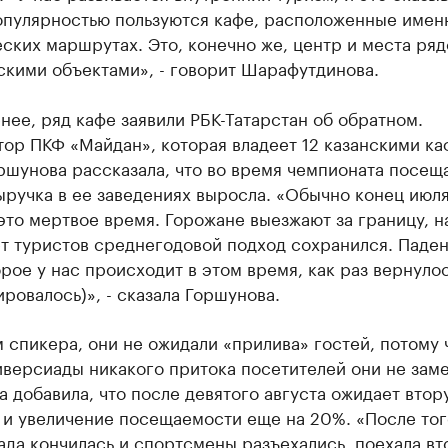
опулярностью пользуются кафе, расположенные имен
ских маршрутах. Это, конечно же, центр и места ряд
скими объектами», - говорит Шарафутдинова.
нее, ряд кафе заявили РБК-Татарстан об обратном.
ор ПКФ «Майдан», которая владеет 12 казанскими ка
ршунова рассказала, что во время чемпионата посещ
ыручка в ее заведениях выросла. «Обычно конец июля
 это мертвое время. Горожане выезжают за границу, на
ет туристов среднегодовой подход сохранился. Паден
рое у нас происходит в этом время, как раз вернуло
ровалось)», - сказала Горшунова.
 спикера, они не ожидали «прилива» гостей, потому 
версиады никакого притока посетителей они не заме
 добавила, что после девятого августа ожидает втор
 и увеличение посещаемости еще на 20%. «После тог
да кончилась и спортсмены разъехались, поехала вт