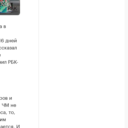
а в
16 дней
ссказал
е
нил РБК-
ров и
и ЧМ не
а, то,
ким
ается. И