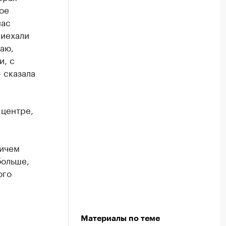
ое
нас
риехали
аю,
и, с
 сказала
 центре,
ричем
больше,
ого
Материалы по теме