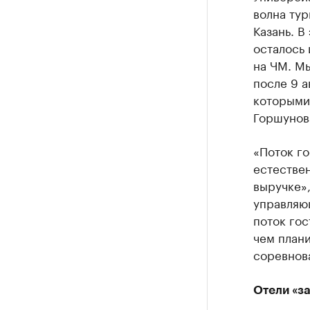
волна тур
Казань. В
осталось
на ЧМ. Мы
после 9 а
которыми 
Горшунов
«Поток го
естествен
выручке»,
управляю
поток го
чем план
соревнова
Отели «з