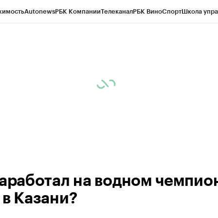
жимость
Autonews
РБК Компании
Телеканал
РБК Вино
Спорт
Школа упра
ипто
РБК Бизнес-среда
Дискуссионный клуб
Исследования
Кредитные 
рагентов
Политика
Экономика
Бизнес
Технологии и медиа
Финансы
Рын
заработал на водном чемпио
 в Казани?