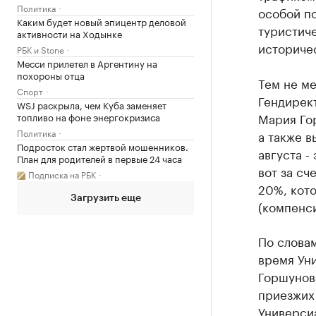
Политика
особой п
Каким будет новый эпицентр деловой
туристиче
активности на Ходынке
историче
РБК и Stone
Месси прилетел в Аргентину на
похороны отца
Тем не ме
Спорт
Гендирект
WSJ раскрыла, чем Куба заменяет
Мария Го
топливо на фоне энергокризиса
Политика
а также в
Подросток стал жертвой мошенников.
августа -
План для родителей в первые 24 часа
вот за сч
Подписка на РБК
20%, кото
Загрузить еще
(компенси
По словам
время Уни
Горшунова
приезжих
Универсиа