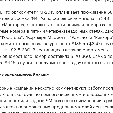
, что оргкомитет ЧМ-2015 оплачивает проживание 5
ителей «семьи ФИНА» на основной чемпионат и 348 ч
 «Мастерс», а остальные гости снимали номера за св
ые номера в пяти- и четырехзвездочных отелях: дву
"Корстона", "Кортьярд Мариотт", "Рамаде" и "Ривьере"
комитет согласовал на уровне от $185 до $350 в сутк
ые - $215-380. В гостиницах, где жили спортсмены,
ь одноместного номер составила $170-360. Самые до
за $445 в сутки - предусмотрены в двухместных "люк
х «ненамного» больше
орные компании неохотно комментируют работу пос
ель, однако, судя по немногочисленным и сдержанны
 они пережили водный ЧМ без особых изменений в ра
 Из десятка опрошенных предпринимателей согласил
тировать тему всего двое. Так, руководитель такси