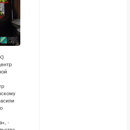
К)
центр
ной
тр
нскому
ласили
о
», -
льства