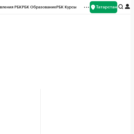
Татарстан
вления РБК
РБК Образование
РБК Курсы
рейтинги
Франшизы
Газета
ок наличной валюты