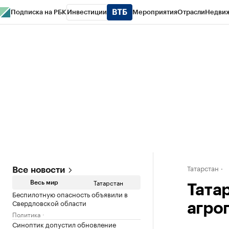
Подписка на РБК
Инвестиции
Мероприятия
Отрасли
Недви
РБК Life
Тренды
Визионеры
Национальные проекты
Город
Стиль
Кр
Спецпроекты СПб
Конференции СПб
Спецпроекты
Проверка конт
Татарстан
Все новости
Татарстан
Весь мир
Тата
Беспилотную опасность объявили в
Свердловской области
агро
Политика
Синоптик допустил обновление