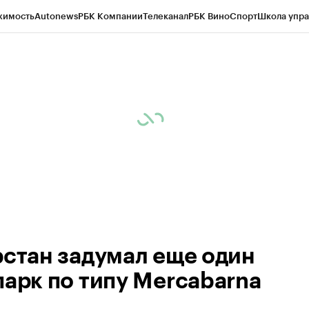
жимость
Autonews
РБК Компании
Телеканал
РБК Вино
Спорт
Школа упра
ипто
РБК Бизнес-среда
Дискуссионный клуб
Исследования
Кредитные 
рагентов
Политика
Экономика
Бизнес
Технологии и медиа
Финансы
Рын
рстан задумал еще один
парк по типу Mercabarna