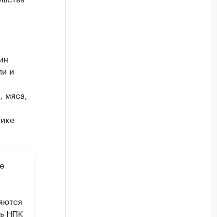
ин
ли и
, мяса,
лике
е
яются
ль НПК