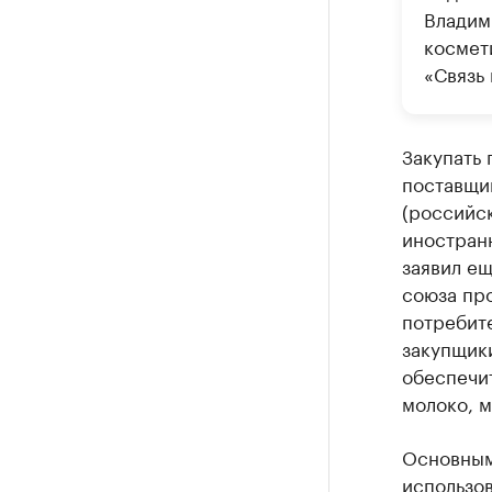
Владим
космети
«Связь 
Закупать 
поставщик
(российск
иностранн
заявил е
союза пр
потребит
закупщик
обеспечит
молоко, м
Основным
использов