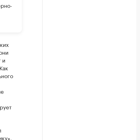
рно-
ских
они
 и
Как
ьного
ие
ирует
л
ику».