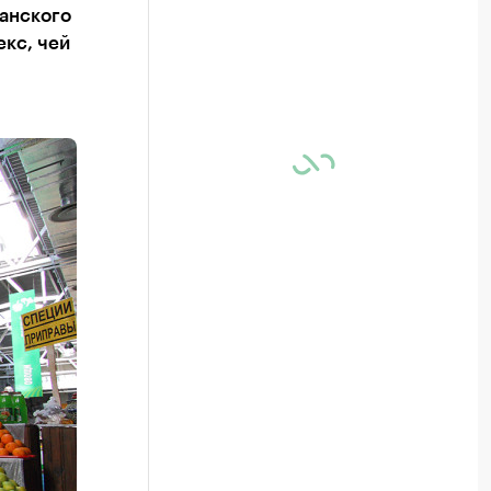
панского
екс, чей