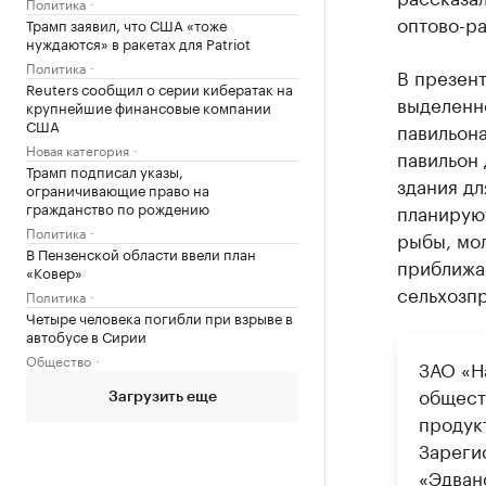
Политика
оптово-р
Трамп заявил, что США «тоже
нуждаются» в ракетах для Patriot
Политика
В презент
Reuters сообщил о серии кибератак на
выделенн
крупнейшие финансовые компании
США
павильона
Новая категория
павильон 
Трамп подписал указы,
здания д
ограничивающие право на
гражданство по рождению
планируют
Политика
рыбы, мол
В Пензенской области ввели план
приближа
«Ковер»
сельхозп
Политика
Четыре человека погибли при взрыве в
автобусе в Сирии
Общество
ЗАО «Н
общест
Загрузить еще
продук
Зареги
«Эдван