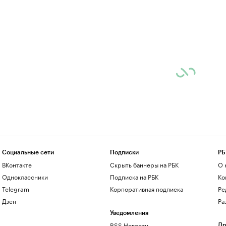
Социальные сети
Подписки
РБ
ВКонтакте
Скрыть баннеры на РБК
О 
Одноклассники
Подписка на РБК
Ко
Telegram
Корпоративная подписка
Ре
Дзен
Ра
Уведомления
RSS Новости
Др