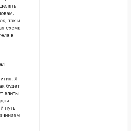
сделать
ловам,
к, так и
ая схема
теля в
ал
я
ития. Я
ак будет
ут влиты
одня
й путь
начинаем