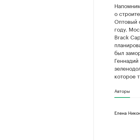
Напомним,
о строите
Оптовый 
году. Мо
Brack Ca
планирова
был замо
Геннадий
зеленодол
которое т
Авторы
Елена Нико