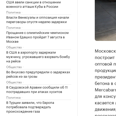
США ввели санкции в отношении
военного атташе Кубы в России
Политика
Власти Венесуэлы и оппозиция начали
переговоры спустя неделю задержки
Политика
Прощание с олимпийским чемпионом
Иваном Едешко пройдет 7 августа в
Москве
Общество
Московск
В США в аэропорту задержали
построит
мужчину, угрожавшего взорвать бомбу
на рейсе
оптовой 
Общество
продукции
Во Внуково предупредили о задержках
президен
рейсов из-за грозы
Общество
бетона в
В Саудовской Аравии сообщили об 11
Mercabarn
пострадавших при атаках хуситов
для консу
Политика
касается 
В Турции заявили, что Европа
потребовала подтверждать
движения,
происхождение газа
рассказа