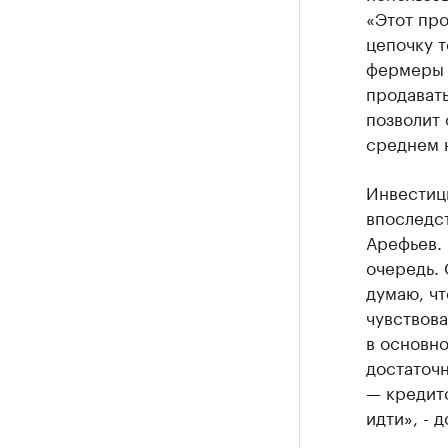
«Этот про
цепочку т
фермеры с
продавать
позволит 
среднем 
Инвестици
впоследст
Арефьев. 
очередь.
думаю, чт
чувствова
в основно
достаточн
— кредито
идти», - 