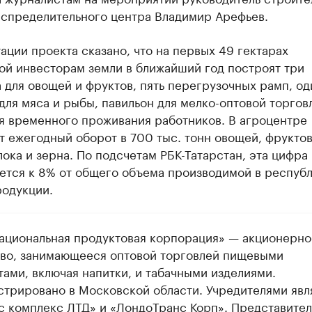
аспределительного центра Владимир Арефьев.
ации проекта сказано, что на первых 49 гектарах
ой инвесторам земли в ближайший год построят три
 для овощей и фруктов, пять перегрузочных рамп, од
для мяса и рыбы, павильон для мелко-оптовой торгов
ля временного проживания работников. В агроцентре
 ежегодный оборот в 700 тыс. тонн овощей, фруктов
ока и зерна. По подсчетам РБК-Татарстан, эта цифра
ется к 8% от общего объема производимой в респуб
родукции.
ациональная продуктовая корпорация» — акционерно
во, занимающееся оптовой торговлей пищевыми
тами, включая напитки, и табачными изделиями.
стрировано в Московской области. Учредителями явл
с комплекс ЛТД» и «ЛондоТранс Корп». Представите