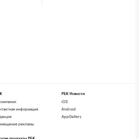
К
РБК Новости
компании
iOS
нтактная информация
Android
дакция
AppGallery
змещение рекламы
угие продукты РБК