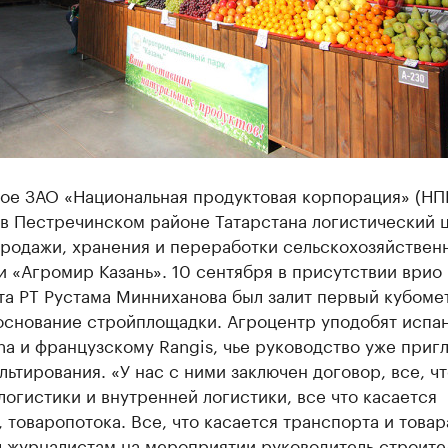
ое ЗАО «Национальная продуктовая корпорация» (НП
 в Пестречинском районе Татарстана логистический 
продажи, хранения и переработки сельскохозяйствен
 «Агромир Казань». 10 сентября в присутствии врио
та РТ Рустама Минниханова был залит первый кубоме
 основание стройплощадки. Агроцентр уподобят испа
a и французскому Rangis, чье руководство уже приг
льтирования. «У нас с ними заключен договор, все, чт
логистики и внутренней логистики, все что касается
 товаропотока. Все, что касается транспорта и товара
л журналистам на мероприятии руководитель строите