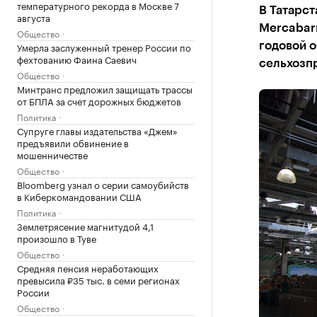
температурного рекорда в Москве 7
В Татарст
августа
Mercabarn
Общество
Умерла заслуженный тренер России по
годовой о
фехтованию Фаина Саевич
сельхозп
Общество
Минтранс предложил защищать трассы
от БПЛА за счет дорожных бюджетов
Политика
Супруге главы издательства «Джем»
предъявили обвинение в
мошенничестве
Общество
Bloomberg узнал о серии самоубийств
в Киберкомандовании США
Политика
Землетрясение магнитудой 4,1
произошло в Туве
Общество
Средняя пенсия неработающих
превысила ₽35 тыс. в семи регионах
России
Общество