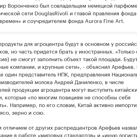
ир Воронченко был совладельцем немецкой парфюме
ческой сети DouglasRivoli и главой правления фонда
времен» и соучредителем фонда Aurora Fine Art.
продукты для агроцентра будут в основном у россий
ов, но часть придется брать у иностранных. «Только 
ие) не смогут заполнить объект такой площади. Будут
ые компании, и крупные сети», - объяснил Арефьев. 
ще один представитель НПК, предправления Национал
оизводителей молока Андрей Даниленко, в числе
елей продукции агроцентра могут выступить китайск
и, которые «по многим позициям не способны себя
ь». Например, по его словам, Китай активно импорт
ясо, зерно и сою.
 отличием от других распредцентров Арефьев назва
ание в работе «мировых стандартов» и «иную логист