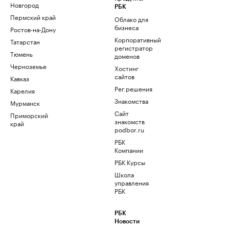
Новгород
РБК
Пермский край
Облако для
бизнеса
Ростов-на-Дону
Корпоративный
Татарстан
регистратор
Тюмень
доменов
Черноземье
Хостинг
сайтов
Кавказ
Рег.решения
Карелия
Знакомства
Мурманск
Сайт
Приморский
знакомств
край
podbor.ru
РБК
Компании
РБК Курсы
Школа
управления
РБК
РБК
Новости