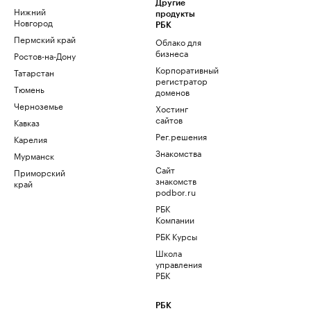
Другие
Нижний
продукты
Новгород
РБК
Пермский край
Облако для
бизнеса
Ростов-на-Дону
Корпоративный
Татарстан
регистратор
Тюмень
доменов
Черноземье
Хостинг
сайтов
Кавказ
Рег.решения
Карелия
Знакомства
Мурманск
Сайт
Приморский
знакомств
край
podbor.ru
РБК
Компании
РБК Курсы
Школа
управления
РБК
РБК