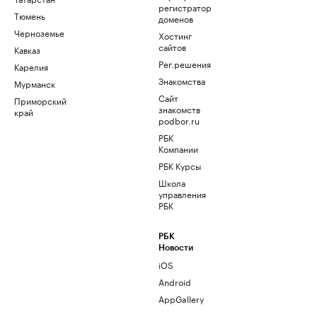
регистратор
Тюмень
доменов
Черноземье
Хостинг
сайтов
Кавказ
Рег.решения
Карелия
Знакомства
Мурманск
Сайт
Приморский
знакомств
край
podbor.ru
РБК
Компании
РБК Курсы
Школа
управления
РБК
РБК
Новости
iOS
Android
AppGallery