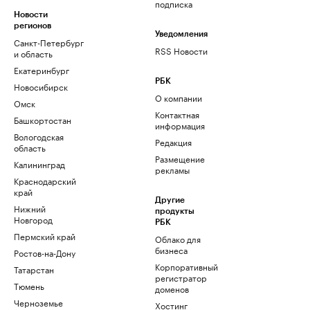
подписка
Новости
регионов
Уведомления
Санкт-Петербург
RSS Новости
и область
Екатеринбург
РБК
Новосибирск
О компании
Омск
Контактная
Башкортостан
информация
Вологодская
Редакция
область
Размещение
Калининград
рекламы
Краснодарский
край
Другие
Нижний
продукты
Новгород
РБК
Пермский край
Облако для
бизнеса
Ростов-на-Дону
Корпоративный
Татарстан
регистратор
Тюмень
доменов
Черноземье
Хостинг