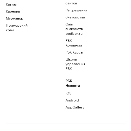
сайтов
Кавказ
Рег.решения
Карелия
Знакомства
Мурманск
Сайт
Приморский
знакомств
край
podbor.ru
РБК
Компании
РБК Курсы
Школа
управления
РБК
РБК
Новости
iOS
Android
AppGallery