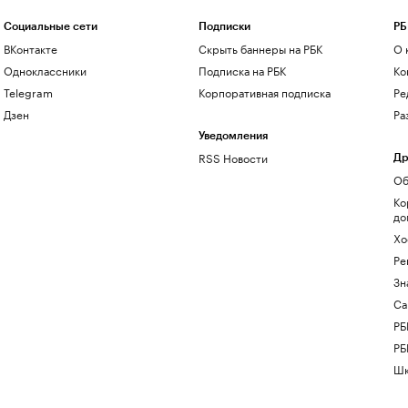
Социальные сети
Подписки
РБ
ВКонтакте
Скрыть баннеры на РБК
О 
Одноклассники
Подписка на РБК
Ко
Telegram
Корпоративная подписка
Ре
Дзен
Ра
Уведомления
RSS Новости
Др
Об
Ко
до
Хо
Ре
Зн
Са
РБ
РБ
Шк