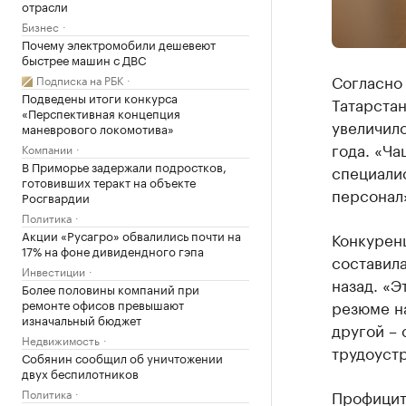
отрасли
Бизнес
Почему электромобили дешевеют
быстрее машин с ДВС
Согласно 
Подписка на РБК
Подведены итоги конкурса
Татарстан
«Перспективная концепция
увеличил
маневрового локомотива»
года. «Ча
Компании
В Приморье задержали подростков,
специали
готовивших теракт на объекте
персонал
Росгвардии
Политика
Акции «Русагро» обвалились почти на
Конкуренц
17% на фоне дивидендного гэпа
составила
Инвестиции
назад. «Э
Более половины компаний при
ремонте офисов превышают
резюме на
изначальный бюджет
другой – 
Недвижимость
трудоустр
Собянин сообщил об уничтожении
двух беспилотников
Политика
Профицит