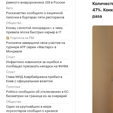
рамного внедорожника JS9 в России
Количеств
Авто
47%. Конк
Роскачество сообщило о кишечной
палочке в бургерах пяти ресторанов
раза
Общество
Конец «золотой лихорадки»: к чему
привела эпоха быстрых карьер в IT
Подписка на РБК
Россияне завершили свое участие на
турнире ATP серии «Мастерс» в
Монреале
Спорт
Инфантино извинился за ошибки и
пообещал пресекать нападки на ФИФА
Спорт
Глава МИД Азербайджана прибыл в
Киев с официальным визитом
Политика
Politico сообщило об отключениях в ЕС
биометрии на границе из-за очередей
Общество
Один из крупнейших в мире
лоукостеров сообщил о кризисе