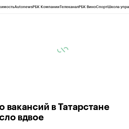
жимость
Autonews
РБК Компании
Телеканал
РБК Вино
Спорт
Школа упра
ипто
РБК Бизнес-среда
Дискуссионный клуб
Исследования
Кредитные 
рагентов
Политика
Экономика
Бизнес
Технологии и медиа
Финансы
Рын
о вакансий в Татарстане
сло вдвое