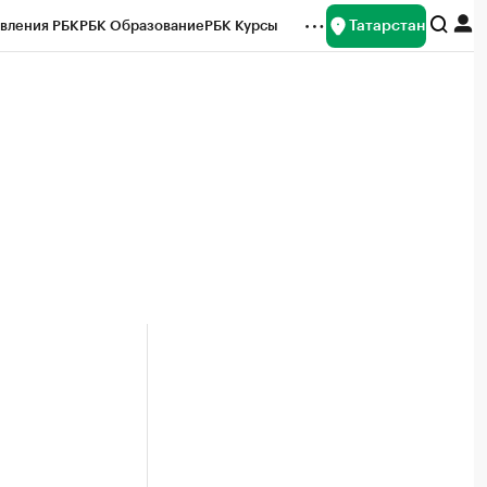
Татарстан
вления РБК
РБК Образование
РБК Курсы
рейтинги
Франшизы
Газета
ок наличной валюты