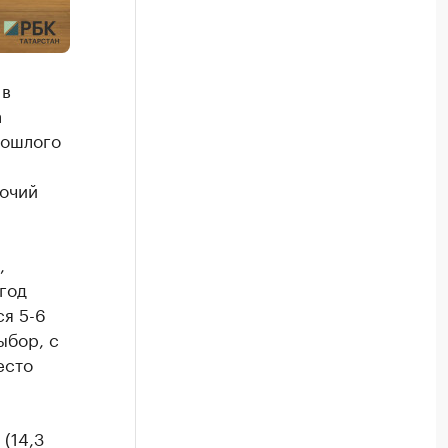
 в
а
рошлого
бочий
,
 год
ся 5-6
ыбор, с
есто
(14,3