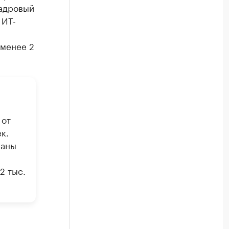
кадровый
 ИТ-
 менее 2
 от
к.
ганы
2 тыс.