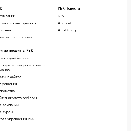
К
РБК Новости
компании
iOS
нтактная информация
Android
дакция
AppGallery
змещение рекламы
угие продукты РБК
лако для бизнеса
рпоративный регистратор
менов
стинг сайтов
г.решения
акомства
йт знакомств podbor.ru
К Компании
К Курсы
ола управления РБК