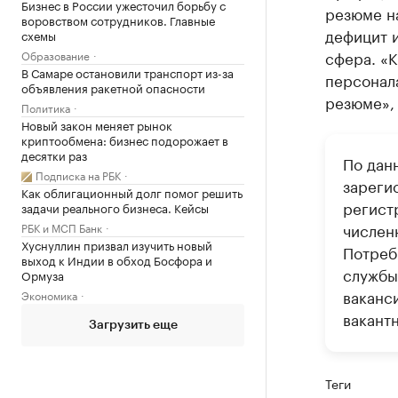
Бизнес в России ужесточил борьбу с
резюме н
воровством сотрудников. Главные
дефицит 
схемы
сфера. «К
Образование
В Самаре остановили транспорт из-за
персонала
объявления ракетной опасности
резюме», 
Политика
Новый закон меняет рынок
криптообмена: бизнес подорожает в
десятки раз
По данн
Подписка на РБК
зареги
Как облигационный долг помог решить
регист
задачи реального бизнеса. Кейсы
числен
РБК и МСП Банк
Хуснуллин призвал изучить новый
Потреб
выход к Индии в обход Босфора и
службы
Ормуза
ваканс
Экономика
вакант
Загрузить еще
Теги