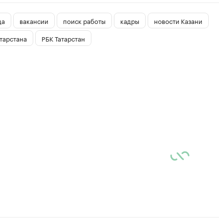
да
вакансии
поиск работы
кадры
новости Казани
тарстана
РБК Татарстан