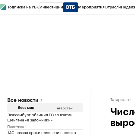
Подписка на РБК
Инвестиции
Мероприятия
Отрасли
Недви
РБК Life
Тренды
Визионеры
Национальные проекты
Город
Стиль
Кр
Спецпроекты СПб
Конференции СПб
Спецпроекты
Проверка конт
Татарстан
Все новости
Татарстан
Весь мир
Числ
Люксембург обвинил ЕС во взятии
Шенгена «в заложники»
выро
Политика
JAC назвал сроки появления нового