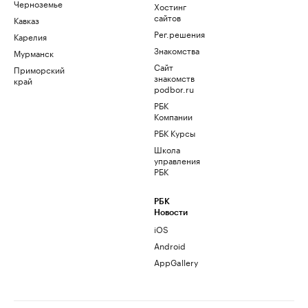
Черноземье
Хостинг
сайтов
Кавказ
Рег.решения
Карелия
Знакомства
Мурманск
Сайт
Приморский
знакомств
край
podbor.ru
РБК
Компании
РБК Курсы
Школа
управления
РБК
РБК
Новости
iOS
Android
AppGallery