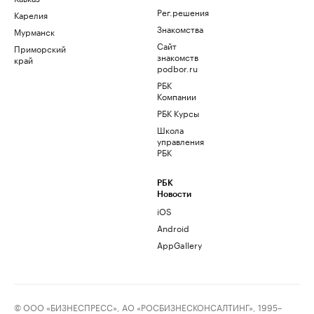
Рег.решения
Карелия
Знакомства
Мурманск
Сайт
Приморский
знакомств
край
podbor.ru
РБК
Компании
РБК Курсы
Школа
управления
РБК
РБК
Новости
iOS
Android
AppGallery
© ООО «БИЗНЕСПРЕСС», АО «РОСБИЗНЕСКОНСАЛТИНГ», 1995–