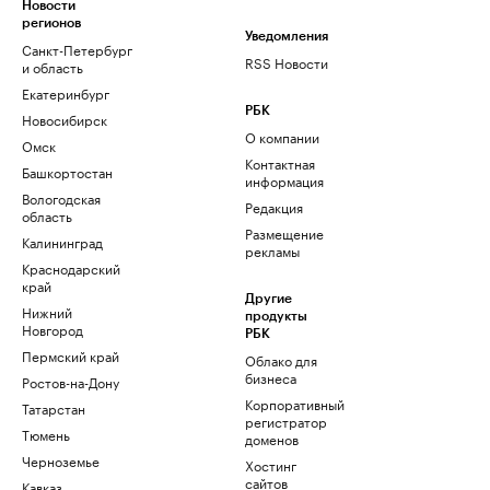
Новости
регионов
Уведомления
Санкт-Петербург
RSS Новости
и область
Екатеринбург
РБК
Новосибирск
О компании
Омск
Контактная
Башкортостан
информация
Вологодская
Редакция
область
Размещение
Калининград
рекламы
Краснодарский
край
Другие
Нижний
продукты
Новгород
РБК
Пермский край
Облако для
бизнеса
Ростов-на-Дону
Корпоративный
Татарстан
регистратор
Тюмень
доменов
Черноземье
Хостинг
сайтов
Кавказ