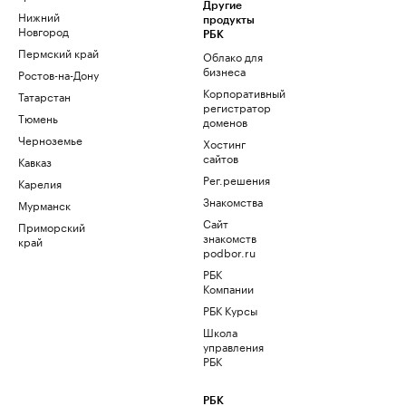
Другие
Нижний
продукты
Новгород
РБК
Пермский край
Облако для
бизнеса
Ростов-на-Дону
Корпоративный
Татарстан
регистратор
Тюмень
доменов
Черноземье
Хостинг
сайтов
Кавказ
Рег.решения
Карелия
Знакомства
Мурманск
Сайт
Приморский
знакомств
край
podbor.ru
РБК
Компании
РБК Курсы
Школа
управления
РБК
РБК