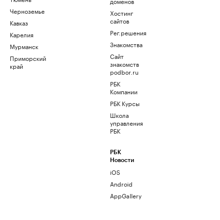
доменов
Черноземье
Хостинг
сайтов
Кавказ
Рег.решения
Карелия
Знакомства
Мурманск
Сайт
Приморский
знакомств
край
podbor.ru
РБК
Компании
РБК Курсы
Школа
управления
РБК
РБК
Новости
iOS
Android
AppGallery