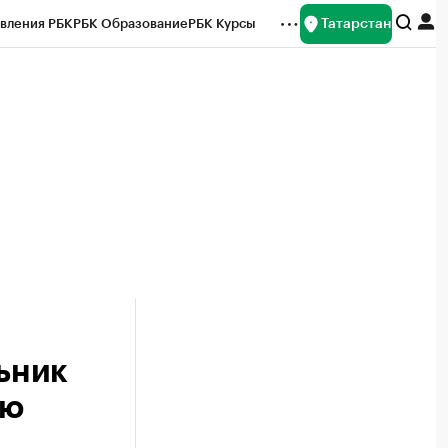
Татарстан
вления РБК
РБК Образование
РБК Курсы
рейтинги
Франшизы
Газета
ок наличной валюты
ьник
юю