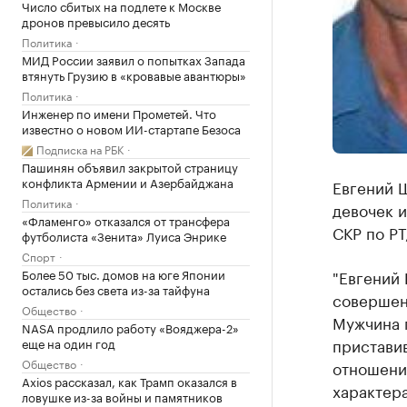
Число сбитых на подлете к Москве
дронов превысило десять
Политика
МИД России заявил о попытках Запада
втянуть Грузию в «кровавые авантюры»
Политика
Инженер по имени Прометей. Что
известно о новом ИИ-стартапе Безоса
Подписка на РБК
Пашинян объявил закрытой страницу
конфликта Армении и Азербайджана
Евгений 
Политика
девочек и
«Фламенго» отказался от трансфера
СКР по РТ
футболиста «Зенита» Луиса Энрике
Спорт
Более 50 тыс. домов на юге Японии
"Евгений 
остались без света из-за тайфуна
совершени
Общество
Мужчина п
NASA продлило работу «Вояджера-2»
приставив
еще на один год
Общество
отношени
Axios рассказал, как Трамп оказался в
характера
ловушке из-за войны и памятников