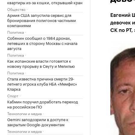
квартиры из-за кошки, открывшей кран
Общество
Армия США запустила сервис для
Евгений Ш
бронирования полигонов частными
девочек и
компаниями
СК по РТ,
Политика
Собянин сообщил о 1984 дронах,
летевших в сторону Москвы с начала
августа
Политика
Как испанские власти готовятся к
новому прорыву в Сеуту и Мелилью
Политика
Стала известна причина смерти 29-
летнего игрока клуба НБА «Мемфис»
Кларка
Спорт
Кабмин поручил доработать переход
на российское ПО
Технологии и медиа
Gemini заподозрили в доступе к
закрытым Google-документам
Технологии и медиа