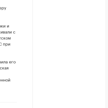
еру
чки и
кивали с
етском
С при
вила его
ская
енной