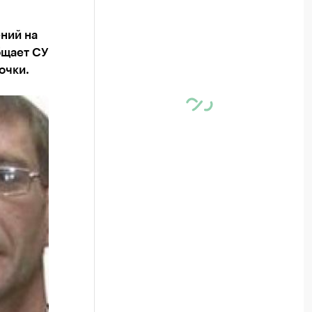
ний на
бщает СУ
очки.