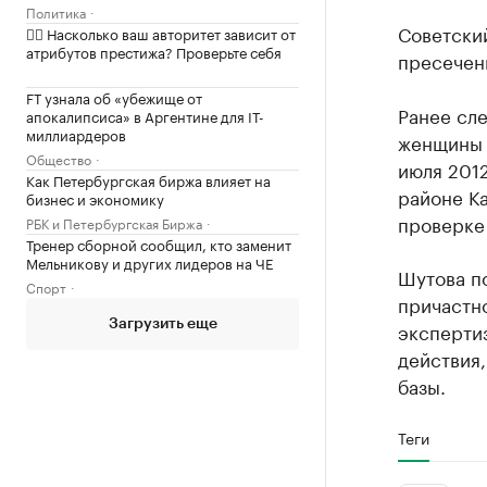
Политика
Советски
✍🏻 Насколько ваш авторитет зависит от
атрибутов престижа? Проверьте себя
пресечени
FT узнала об «убежище от
Ранее сле
апокалипсиса» в Аргентине для IT-
миллиардеров
женщины в
Общество
июля 2012
Как Петербургская биржа влияет на
районе Ка
бизнес и экономику
проверке
РБК и Петербургская Биржа
Тренер сборной сообщил, кто заменит
Мельникову и других лидеров на ЧЕ
Шутова по
Спорт
причастно
Загрузить еще
эксперти
действия,
базы.
Теги