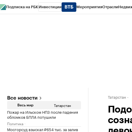
Подписка на РБК
Инвестиции
Мероприятия
Отрасли
Недви
РБК Life
Тренды
Визионеры
Национальные проекты
Город
Стиль
Кр
Спецпроекты СПб
Конференции СПб
Спецпроекты
Проверка конт
Татарстан
Все новости
Татарстан
Весь мир
Подо
Пожар на Ильском НПЗ после падения
обломков БПЛА потушили
созн
Политика
Мосгорсуд взыскал ₽654 тыс. за залив
дево