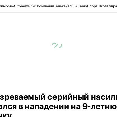
жимость
Autonews
РБК Компании
Телеканал
РБК Вино
Спорт
Школа упра
ипто
РБК Бизнес-среда
Дискуссионный клуб
Исследования
Кредитные 
рагентов
Политика
Экономика
Бизнес
Технологии и медиа
Финансы
Рын
зреваемый серийный насил
ался в нападении на 9-летн
чку