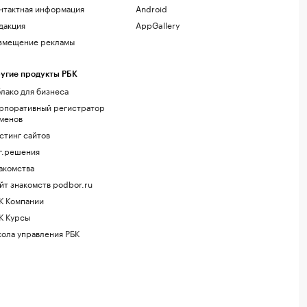
нтактная информация
Android
дакция
AppGallery
змещение рекламы
угие продукты РБК
лако для бизнеса
рпоративный регистратор
менов
стинг сайтов
г.решения
акомства
йт знакомств podbor.ru
К Компании
К Курсы
ола управления РБК