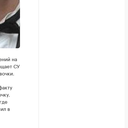
ений на
бщает СУ
вочки.
факту
чку.
где
ил в