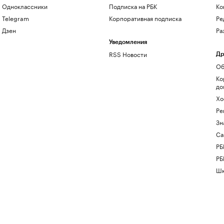
Одноклассники
Подписка на РБК
Ко
Telegram
Корпоративная подписка
Ре
Дзен
Ра
Уведомления
RSS Новости
Др
Об
Ко
до
Хо
Ре
Зн
Са
РБ
РБ
Шк