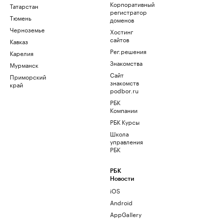
Корпоративный
Татарстан
регистратор
Тюмень
доменов
Черноземье
Хостинг
сайтов
Кавказ
Рег.решения
Карелия
Знакомства
Мурманск
Сайт
Приморский
знакомств
край
podbor.ru
РБК
Компании
РБК Курсы
Школа
управления
РБК
РБК
Новости
iOS
Android
AppGallery