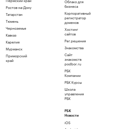
Пермский край
Облако для
бизнеса
Ростов-на-Дону
Корпоративный
Татарстан
регистратор
Тюмень
доменов
Черноземье
Хостинг
сайтов
Кавказ
Рег.решения
Карелия
Знакомства
Мурманск
Сайт
Приморский
знакомств
край
podbor.ru
РБК
Компании
РБК Курсы
Школа
управления
РБК
РБК
Новости
iOS