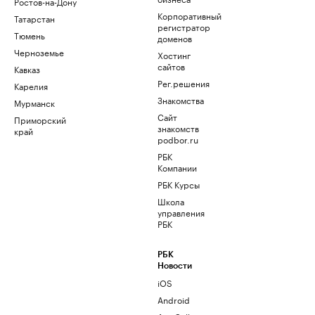
Ростов-на-Дону
Корпоративный
Татарстан
регистратор
Тюмень
доменов
Черноземье
Хостинг
сайтов
Кавказ
Рег.решения
Карелия
Знакомства
Мурманск
Сайт
Приморский
знакомств
край
podbor.ru
РБК
Компании
РБК Курсы
Школа
управления
РБК
РБК
Новости
iOS
Android