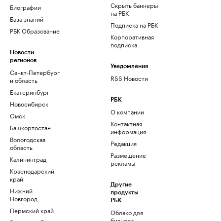
Скрыть баннеры
Биографии
на РБК
База знаний
Подписка на РБК
РБК Образование
Корпоративная
подписка
Новости
регионов
Уведомления
Санкт-Петербург
RSS Новости
и область
Екатеринбург
РБК
Новосибирск
О компании
Омск
Контактная
Башкортостан
информация
Вологодская
Редакция
область
Размещение
Калининград
рекламы
Краснодарский
край
Другие
Нижний
продукты
Новгород
РБК
Пермский край
Облако для
бизнеса