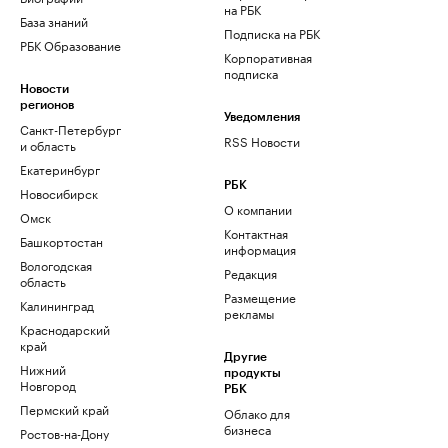
на РБК
База знаний
Подписка на РБК
РБК Образование
Корпоративная
подписка
Новости
регионов
Уведомления
Санкт-Петербург
RSS Новости
и область
Екатеринбург
РБК
Новосибирск
О компании
Омск
Контактная
Башкортостан
информация
Вологодская
Редакция
область
Размещение
Калининград
рекламы
Краснодарский
край
Другие
Нижний
продукты
Новгород
РБК
Пермский край
Облако для
бизнеса
Ростов-на-Дону