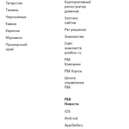
Корпоративный
Татарстан
регистратор
Тюмень
доменов
Черноземье
Хостинг
сайтов
Кавказ
Рег.решения
Карелия
Знакомства
Мурманск
Сайт
Приморский
знакомств
край
podbor.ru
РБК
Компании
РБК Курсы
Школа
управления
РБК
РБК
Новости
iOS
Android
AppGallery