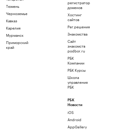
регистратор
Тюмень
доменов
Черноземье
Хостинг
сайтов
Кавказ
Рег.решения
Карелия
Знакомства
Мурманск
Сайт
Приморский
знакомств
край
podbor.ru
РБК
Компании
РБК Курсы
Школа
управления
РБК
РБК
Новости
iOS
Android
AppGallery