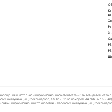
Об
Ко
до
Хо
Ре
Зн
Са
РБ
РБ
Шк
ения и материалы информационного агентства «РБК» (свидетельство о 
овых коммуникаций (Роскомнадзор) 09.12.2015 за номером ИА №ФС77-63848) 
 связи, информационных технологий и массовых коммуникаций (Роскомнадз