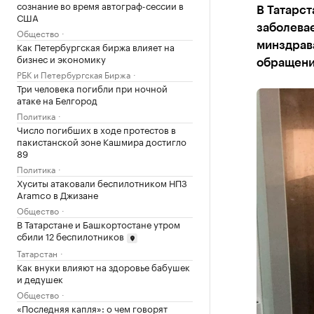
сознание во время автограф-сессии в
В Татарст
США
заболева
Общество
Как Петербургская биржа влияет на
минздрав
бизнес и экономику
обращени
РБК и Петербургская Биржа
Три человека погибли при ночной
атаке на Белгород
Политика
Число погибших в ходе протестов в
пакистанской зоне Кашмира достигло
89
Политика
Хуситы атаковали беспилотником НПЗ
Aramco в Джизане
Общество
В Татарстане и Башкортостане утром
сбили 12 беспилотников
Татарстан
Как внуки влияют на здоровье бабушек
и дедушек
Общество
«Последняя капля»: о чем говорят