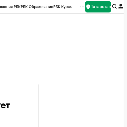
Татарстан
вления РБК
РБК Образование
РБК Курсы
рейтинги
Франшизы
Газета
ок наличной валюты
ует