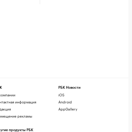
К
РБК Новости
компании
iOS
нтактная информация
Android
дакция
AppGallery
змещение рекламы
угие продукты РБК