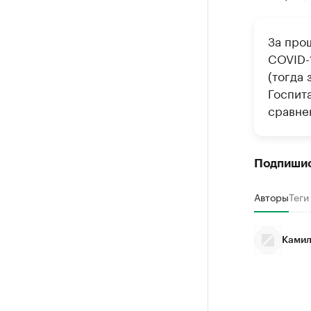
За про
COVID-
(тогда 
Госпит
сравнен
Подпиши
Авторы
Теги
Камил