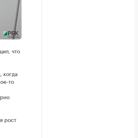
ил, что
.
, когда
кое-то
ерно
я рост