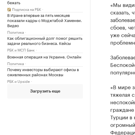
бежать
«Мы види
Подписка на РБК
сказать, 
В Иране впервые за пять месяцев
заболевае
показали кадры с Моджтабой Хаменеи.
Видео
сбоев, че
Политика
уже сейча
Как облигационный долг помог решить
проблемн
задачи реального бизнеса. Кейсы
РБК и МСП Банк
Заболевае
Военная операция на Украине. Онлайн
Политика
Беспокойс
Почему инвесторы выбирают офисы в
популярно
оживленных районах Москвы
РБК и Upside
«В мире 
Загрузить еще
тяжелая с
неспокойн
граждане 
Турции в 
огромный 
Федерации