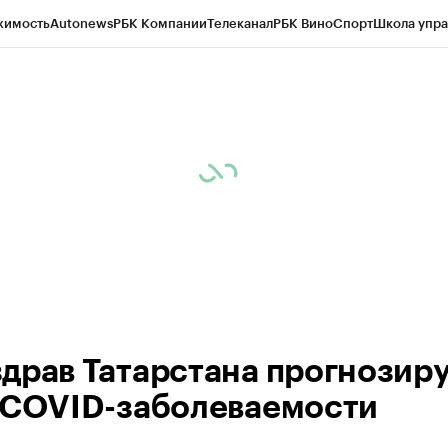
жимость
Autonews
РБК Компании
Телеканал
РБК Вино
Спорт
Школа упра
ипто
РБК Бизнес-среда
Дискуссионный клуб
Исследования
Кредитные 
рагентов
Политика
Экономика
Бизнес
Технологии и медиа
Финансы
Рын
драв Татарстана прогнозир
 COVID-заболеваемости