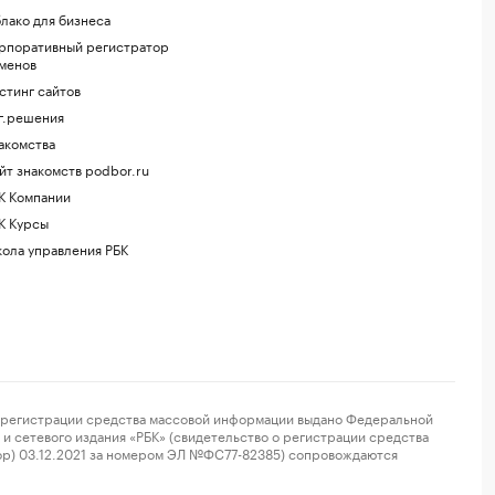
лако для бизнеса
рпоративный регистратор
менов
стинг сайтов
г.решения
акомства
йт знакомств podbor.ru
К Компании
К Курсы
ола управления РБК
регистрации средства массовой информации выдано Федеральной
и сетевого издания «РБК» (свидетельство о регистрации средства
ор) 03.12.2021 за номером ЭЛ №ФС77-82385) сопровождаются