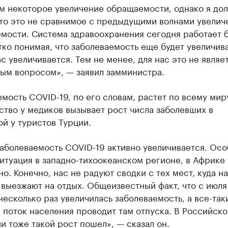
м некоторое увеличение обращаемости, однако я до
что это не сравнимое с предыдущими волнами увелич
мости. Система здравоохранения сегодня работает 
тко понимая, что заболеваемость еще будет увеличива
с увеличивается. Тем не менее, для нас это не являе
ым вопросом», — заявил замминистра.
мость COVID-19, по его словам, растет по всему мир
тво у медиков вызывает рост числа заболевших в
й у туристов Турции.
заболеваемость COVID-19 активно увеличивается. Ос
итуация в западно-тихоокеанском регионе, в Африке
о. Конечно, нас не радуют сводки с тех мест, куда н
выезжают на отдых. Общеизвестный факт, что с июля
несколько раз увеличилась заболеваемость, а все-так
поток населения проводит там отпуска. В Российско
 тоже такой рост пошел», — сказал он.