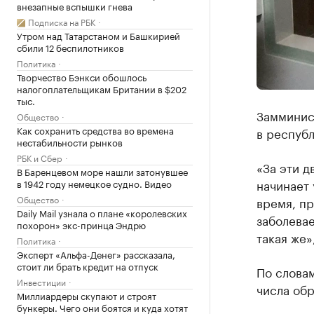
внезапные вспышки гнева
Подписка на РБК
Утром над Татарстаном и Башкирией
сбили 12 беспилотников
Политика
Творчество Бэнкси обошлось
налогоплательщикам Британии в $202
тыс.
Замминис
Общество
Как сохранить средства во времена
в респуб
нестабильности рынков
РБК и Сбер
«За эти д
В Баренцевом море нашли затонувшее
начинает 
в 1942 году немецкое судно. Видео
Общество
время, пр
Daily Mail узнала о плане «королевских
заболева
похорон» экс-принца Эндрю
такая же»
Политика
Эксперт «Альфа-Денег» рассказала,
стоит ли брать кредит на отпуск
По слова
Инвестиции
числа об
Миллиардеры скупают и строят
бункеры. Чего они боятся и куда хотят