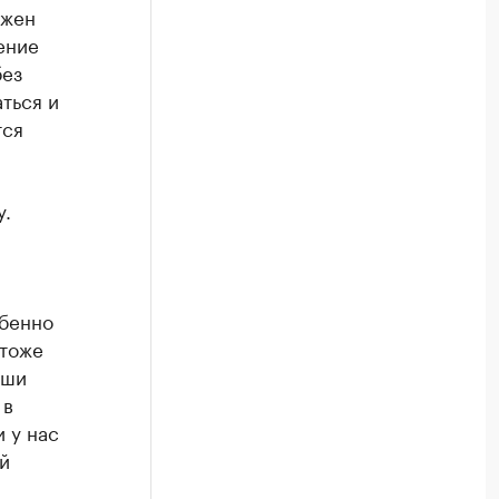
лжен
ение
без
ться и
тся
у.
обенно
 тоже
аши
 в
и у нас
й