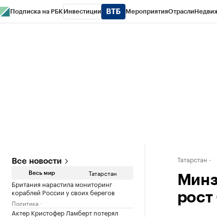
Подписка на РБК
Инвестиции
Мероприятия
Отрасли
Недви
РБК Life
Тренды
Визионеры
Национальные проекты
Город
Стиль
Кр
Спецпроекты СПб
Конференции СПб
Спецпроекты
Проверка конт
Татарстан
Все новости
Татарстан
Весь мир
Минз
Британия нарастила мониторинг
кораблей России у своих берегов
рост
Политика
Актер Кристофер Ламберт потерял