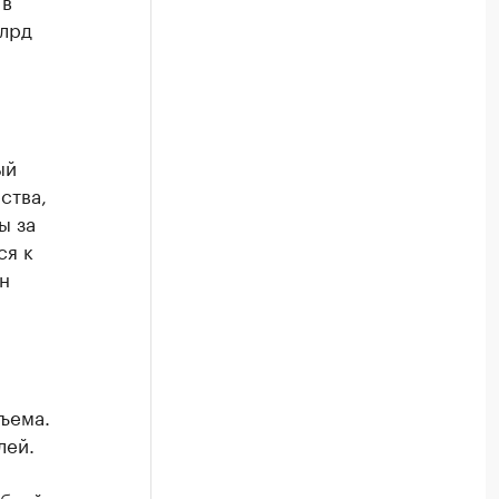
 в
млрд
ый
ства,
ы за
ся к
н
ъема.
лей.