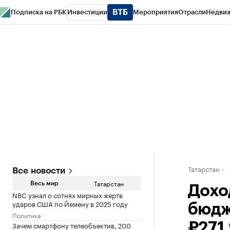
Подписка на РБК
Инвестиции
Мероприятия
Отрасли
Недви
РБК Life
Тренды
Визионеры
Национальные проекты
Город
Стиль
Кр
Спецпроекты СПб
Конференции СПб
Спецпроекты
Проверка конт
Татарстан
Все новости
Татарстан
Весь мир
Дохо
NBC узнал о сотнях мирных жертв
ударов США по Йемену в 2025 году
бюдж
Политика
Зачем смартфону телеобъектив, 200
₽271