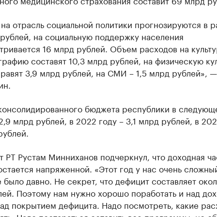
ного медицинского страхования составит 69 млрд ру
 на отрасль социальной политики прогнозируются в 
 рублей, на социальную поддержку населения
ривается 16 млрд рублей. Объем расходов на культу
рафию составят 10,3 млрд рублей, на физическую кул
равят 3,9 млрд рублей, на СМИ – 1,5 млрд рублей», —
ин.
консолидированного бюджета республики в следующ
2,9 млрд рублей, в 2022 году – 3,1 млрд рублей, в 202
рублей.
 РТ Рустам Минниханов подчеркнул, что доходная ча
стается напряженной. «Этот год у нас очень сложный
 было давно. Не секрет, что дефицит составляет окол
лей. Поэтому нам нужно хорошо поработать и над до
над покрытием дефицита. Надо посмотреть, какие ра
ть. Надо постараться оставить все программы, но о