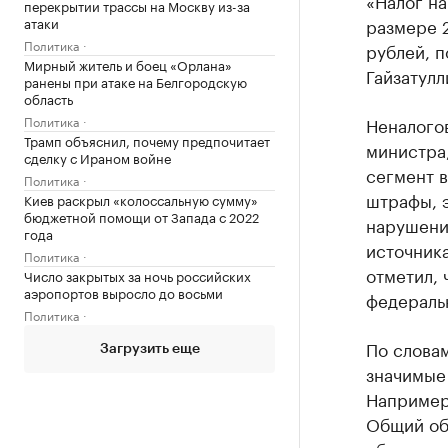
«Налог на
перекрытии трассы на Москву из-за
атаки
размере 2
Политика
рублей, п
Мирный житель и боец «Орлана»
Гайзатулл
ранены при атаке на Белгородскую
область
Политика
Неналого
Трамп объяснил, почему предпочитает
министра,
сделку с Ираном войне
сегмент 
Политика
штрафы, 
Киев раскрыл «колоссальную сумму»
бюджетной помощи от Запада с 2022
нарушени
года
источник
Политика
отметил, 
Число закрытых за ночь российских
аэропортов выросло до восьми
федераль
Политика
По словам
Загрузить еще
значимые 
Например,
Общий об