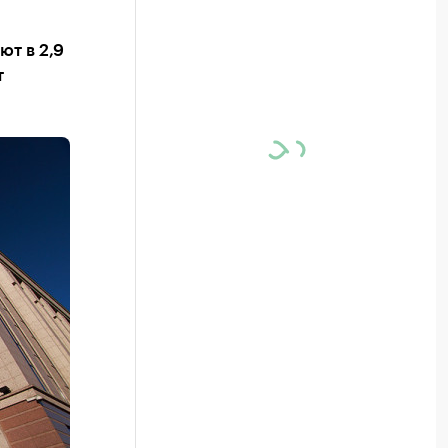
т в 2,9
т