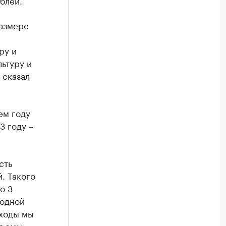
блей.
размере
ру и
ьтуру и
 сказал
ем году
3 году –
сть
. Такого
о 3
ходной
сходы мы
бъемы