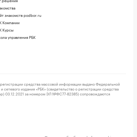
г.решения
акомства
йт знакомств podbor.ru
К Компании
К Курсы
ола управления РБК
регистрации средства массовой информации выдано Федеральной
и сетевого издания «РБК» (свидетельство о регистрации средства
ор) 03.12.2021 за номером ЭЛ №ФС77-82385) сопровождаются