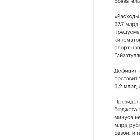
обязатель
«Расходы
37,7 млрд
предусмат
кинематог
спорт нап
Гайзатулл
Дефицит 
составит 
3,2 млрд 
Президент
бюджета о
минуса не
млрд руб
базой, и 
можем сня