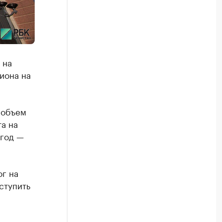
 на
иона на
 объем
а на
 год —
ог на
ступить