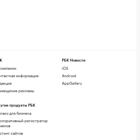
К
РБК Новости
компании
iOS
нтактная информация
Android
дакция
AppGallery
змещение рекламы
угие продукты РБК
лако для бизнеса
рпоративный регистратор
менов
стинг сайтов