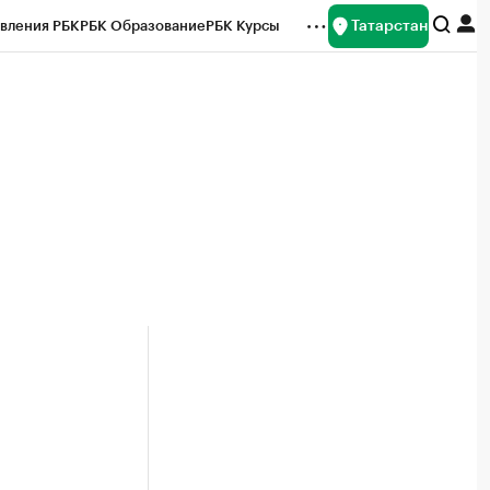
Татарстан
вления РБК
РБК Образование
РБК Курсы
рейтинги
Франшизы
Газета
ок наличной валюты