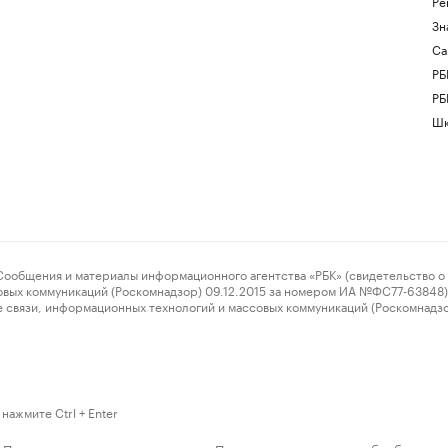
Ре
Зн
Са
РБ
РБ
Шк
ения и материалы информационного агентства «РБК» (свидетельство о 
овых коммуникаций (Роскомнадзор) 09.12.2015 за номером ИА №ФС77-63848) 
 связи, информационных технологий и массовых коммуникаций (Роскомнадз
нажмите Ctrl + Enter