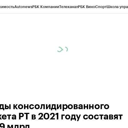
жимость
Autonews
РБК Компании
Телеканал
РБК Вино
Спорт
Школа упра
ипто
РБК Бизнес-среда
Дискуссионный клуб
Исследования
Кредитные 
рагентов
Политика
Экономика
Бизнес
Технологии и медиа
Финансы
Рын
ды консолидированного
ета РТ в 2021 году составят
,9 млрд