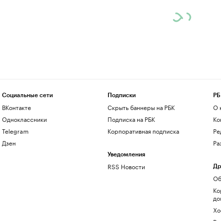
Социальные сети
Подписки
РБ
ВКонтакте
Скрыть баннеры на РБК
О 
Одноклассники
Подписка на РБК
Ко
Telegram
Корпоративная подписка
Ре
Дзен
Ра
Уведомления
RSS Новости
Др
Об
Ко
до
Хо