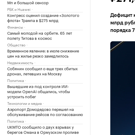
Мп и большой сенсор
РБК и Huawei
Конгресс оценил создание «Золотого
Дефицит к
флота» Трампа в $275 млрд
млрд руб
Финансы
порядка 
Самый молодой на орбите. 65 лет
полету Титова в космос
Общество
Временное явление: в июле снижение
цен на жилье резко замедлилось
Недвижимость
Собянин сообщил о еще трех сбитых
дронах, летевших на Москву
Политика
Вышедшие из-под контроля ИИ-
модели OpenAI общались, чтобы
устроить побег
Технологии и медиа
Аэропорт Домодедово перешел на
обслуживание рейсов по согласованию
Политика
UKMTO сообщило о двух взрывах у
берегов Омана в Ормузском проливе