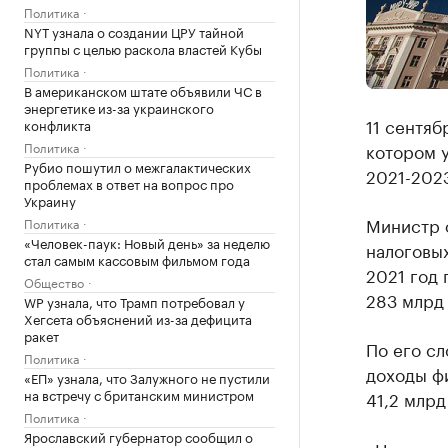
Политика
NYT узнала о создании ЦРУ тайной
группы с целью раскола властей Кубы
Политика
В американском штате объявили ЧС в
энергетике из-за украинского
11 сентяб
конфликта
Политика
котором 
Рубио пошутил о межгалактических
2021-2023
проблемах в ответ на вопрос про
Украину
Министр ф
Политика
«Человек-паук: Новый день» за неделю
налоговы
стал самым кассовым фильмом года
2021 год 
Общество
283 млрд 
WP узнала, что Трамп потребовал у
Хегсета объяснений из-за дефицита
ракет
По его сл
Политика
доходы фи
«ЕП» узнала, что Залужного не пустили
на встречу с британским министром
41,2 млрд
Политика
Ярославский губернатор сообщил о