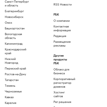
Санкт-Петербург
RSS Новости
и область
Екатеринбург
РБК
Новосибирск
О компании
Омск
Контактная
Башкортостан
информация
Вологодская
Редакция
область
Размещение
Калининград
рекламы
Краснодарский
край
Другие
Нижний
продукты
Новгород
РБК
Пермский край
Облако для
бизнеса
Ростов-на-Дону
Корпоративный
Татарстан
регистратор
Тюмень
доменов
Черноземье
Хостинг
сайтов
Кавказ
Рег.решения
Карелия