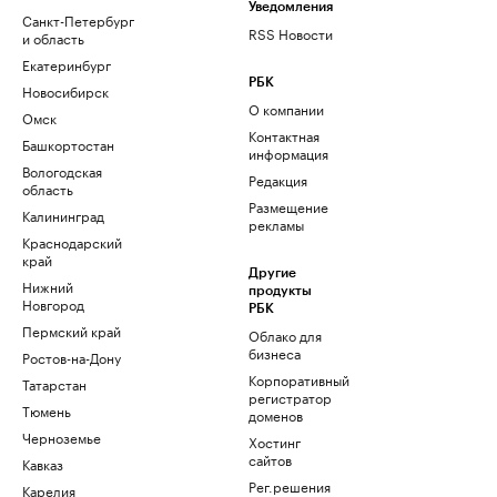
Уведомления
Санкт-Петербург
RSS Новости
и область
Екатеринбург
РБК
Новосибирск
О компании
Омск
Контактная
Башкортостан
информация
Вологодская
Редакция
область
Размещение
Калининград
рекламы
Краснодарский
край
Другие
Нижний
продукты
Новгород
РБК
Пермский край
Облако для
бизнеса
Ростов-на-Дону
Корпоративный
Татарстан
регистратор
Тюмень
доменов
Черноземье
Хостинг
сайтов
Кавказ
Рег.решения
Карелия