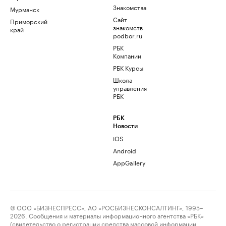
Знакомства
Мурманск
Сайт
Приморский
знакомств
край
podbor.ru
РБК
Компании
РБК Курсы
Школа
управления
РБК
РБК
Новости
iOS
Android
AppGallery
© ООО «БИЗНЕСПРЕСС», АО «РОСБИЗНЕСКОНСАЛТИНГ», 1995–
2026. Сообщения и материалы информационного агентства «РБК»
(свидетельство о регистрации средства массовой информации