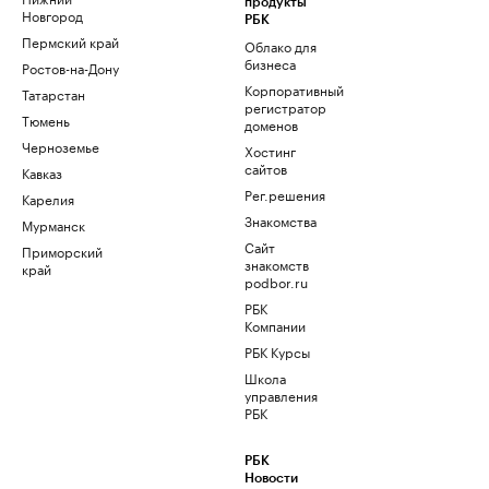
продукты
Новгород
РБК
Пермский край
Облако для
бизнеса
Ростов-на-Дону
Корпоративный
Татарстан
регистратор
Тюмень
доменов
Черноземье
Хостинг
сайтов
Кавказ
Рег.решения
Карелия
Знакомства
Мурманск
Сайт
Приморский
знакомств
край
podbor.ru
РБК
Компании
РБК Курсы
Школа
управления
РБК
РБК
Новости