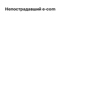
Непострадавший е-com