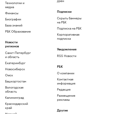
Дзен
Технологии и
медиа
Финансы
Подписки
Скрыть баннеры
Биографии
на РБК
База знаний
Подписка на РБК
РБК Образование
Корпоративная
подписка
Новости
регионов
Уведомления
Санкт-Петербург
RSS Новости
и область
Екатеринбург
РБК
Новосибирск
О компании
Омск
Контактная
Башкортостан
информация
Вологодская
Редакция
область
Размещение
Калининград
рекламы
Краснодарский
край
Другие
Нижний