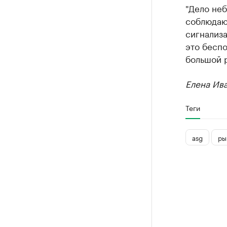
"Дело неб
соблюдаю
сигнализа
это беспо
большой р
Елена Ив
Теги
asg
ры