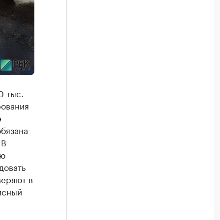
0 тыс.
рования
е
обязана
 В
ую
довать
веряют в
исный