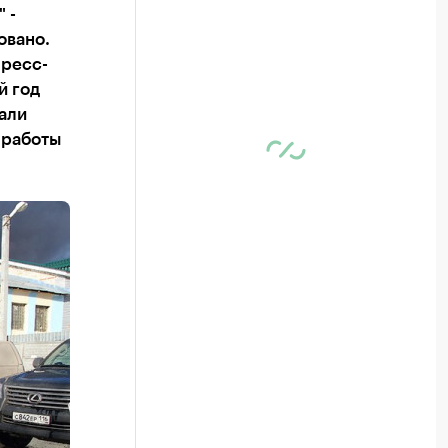
 -
овано.
пресс-
й год
али
 работы