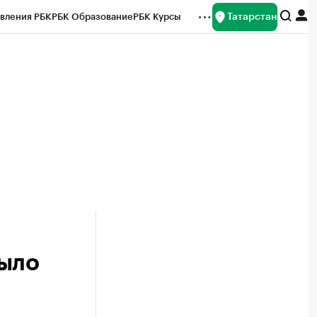
Татарстан
вления РБК
РБК Образование
РБК Курсы
рейтинги
Франшизы
Газета
ок наличной валюты
было