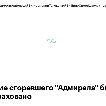
жимость
Autonews
РБК Компании
Телеканал
РБК Вино
Спорт
Школа упра
ипто
РБК Бизнес-среда
Дискуссионный клуб
Исследования
Кредитные 
рагентов
Политика
Экономика
Бизнес
Технологии и медиа
Финансы
Рын
ие сгоревшего "Адмирала" 
раховано