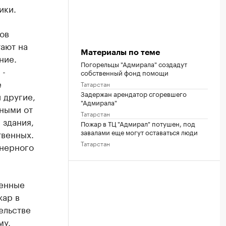
ики.
ов
тают на
Материалы по теме
ние.
Погорельцы "Адмирала" создадут
 -
собственный фонд помощи
е
Татарстан
Задержан арендатор сгоревшего
и другие,
"Адмирала"
ными от
Татарстан
 здания,
Пожар в ТЦ "Адмирал" потушен, под
завалами еще могут оставаться люди
твенных.
Татарстан
йнерного
венные
жар в
ельстве
му,