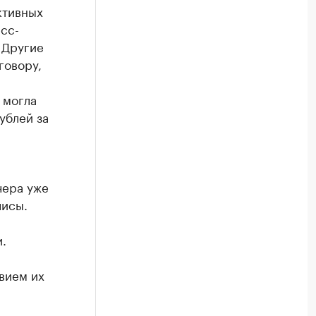
ктивных
сс-
 Другие
говору,
 могла
рублей за
л
чера уже
лисы.
.
вием их