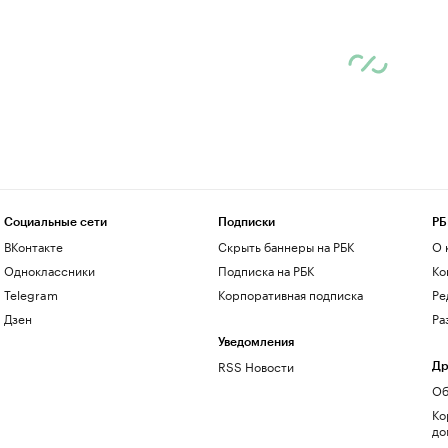
Социальные сети
Подписки
РБ
ВКонтакте
Скрыть баннеры на РБК
О 
Одноклассники
Подписка на РБК
Ко
Telegram
Корпоративная подписка
Ре
Дзен
Ра
Уведомления
RSS Новости
Др
Об
Ко
до