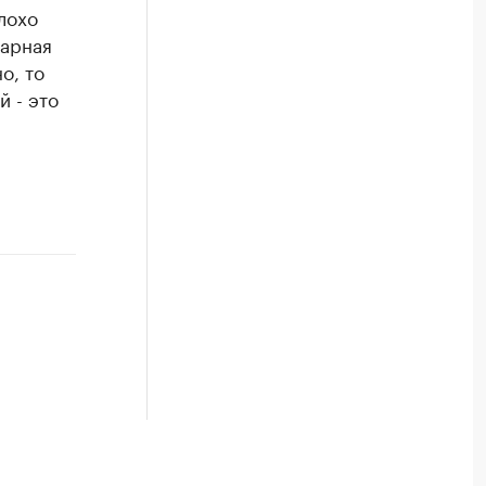
лохо
арная
о, то
й - это