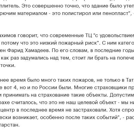
плитель. Это совершенно точно, что здание было уте
рючим материалом - это полистирол или пенопласт", 
химов говорит, что современные ТЦ "с удовольствие
 потому что это низкий пожарный риск". С ним катег
ен Фарид Хамадеев. По его словам, в последние год
как раз задумались над тем, стоит ли брать на попеч
точки.
нее время было много таких пожаров, не только в Та
же вот 4, но и по России были. Многие страховщики п
 принимать на страхование такие объекты. Допустим
ахе считалось, что это не наш целевой объект - мы н
центр в последнее время не застраховали. Хотя спр
ски возникает, особенно после таких событий", - ра
тарстан.