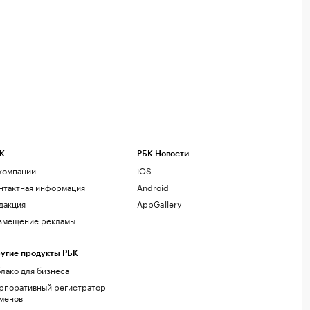
К
РБК Новости
компании
iOS
нтактная информация
Android
дакция
AppGallery
змещение рекламы
угие продукты РБК
лако для бизнеса
рпоративный регистратор
менов