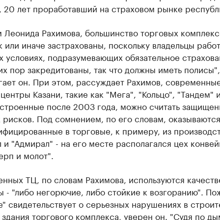
, 20 лет проработавший на страховом рынке республ
м Леонида Рахимова, большинство торговых комплекс
к или иначе застрахованы, поскольку владельцы рабо
х условиях, подразумевающих обязательное страхова
их пор закредитованы, так что должны иметь полисы",
гает он. При этом, рассуждает Рахимов, современны
центры Казани, такие как "Мега", "Кольцо", "Тандем" 
остроенные после 2003 года, можно считать защищен
рисков. Под сомнением, по его словам, оказываются
ифицированные в торговые, к примеру, из производс
 и "Адмирал" - на его месте располагался цех конве
ерп и молот".
енных ТЦ, по словам Рахимова, используются качест
 - "либо негорючие, либо стойкие к возгоранию". По
" свидетельствует о серьезных нарушениях в строит
 здания торгового комплекса, уверен он. "Судя по ды