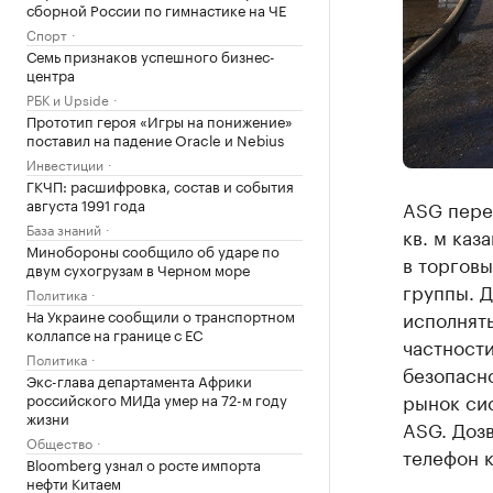
сборной России по гимнастике на ЧЕ
Спорт
Семь признаков успешного бизнес-
центра
РБК и Upside
Прототип героя «Игры на понижение»
поставил на падение Oracle и Nebius
Инвестиции
ГКЧП: расшифровка, состав и события
августа 1991 года
ASG пере
База знаний
кв. м каз
Минобороны сообщило об ударе по
в торговы
двум сухогрузам в Черном море
группы. Д
Политика
На Украине сообщили о транспортном
исполнять
коллапсе на границе с ЕС
частност
Политика
безопасно
Экс-глава департамента Африки
рынок си
российского МИДа умер на 72-м году
жизни
ASG. Дозв
Общество
телефон к
Bloomberg узнал о росте импорта
нефти Китаем