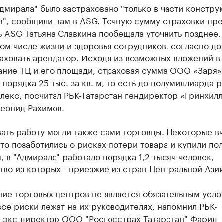
дмирала" было застраховано "только в части констру
", сообщили нам в ASG. Точную сумму страховки пре
 ASG Татьяна Славкина пообещала уточнить позднее.
том числе жизни и здоровья сотрудников, согласно до
аховать арендатор. Исходя из возможных вложений в
ание ТЦ и его площади, страховая сумма ООО «Заря»
 порядка 25 тыс. за кв. м, то есть до полумиллиарда 
лекс, посчитал РБК-Татарстан гендиректор «Гринхил
Леонид Рахимов.
ать работу могли также сами торговцы. Некоторые в
что позаботились о рисках потери товара и купили по
 в "Адмирале" работало порядка 1,2 тысяч человек,
во из которых - приезжие из стран Центральной Азии
ие торговых центров не является обязательным усло
все риски лежат на их руководителях, напомнил РБК-
н экс-директор ООО "Росгосстрах-Татарстан" Фарид