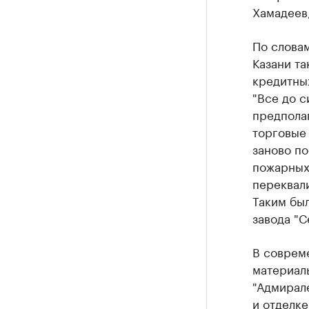
Хамадеев
По слова
Казани та
кредитны
"Все до с
предпола
торговые 
заново п
пожарных 
переквал
Таким был
завода "С
В соврем
материалы
"Адмирале
и отделке