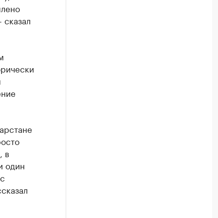
плено
- сказал
м
орически
ы
ение
тарстане
росто
, в
и один
ос
ссказал