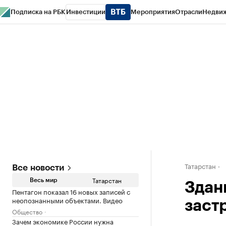
Подписка на РБК
Инвестиции
Мероприятия
Отрасли
Недви
РБК Life
Тренды
Визионеры
Национальные проекты
Город
Стиль
Кр
Спецпроекты СПб
Конференции СПб
Спецпроекты
Проверка конт
Татарстан
Все новости
Татарстан
Весь мир
Здан
Пентагон показал 16 новых записей с
неопознанными объектами. Видео
заст
Общество
Зачем экономике России нужна