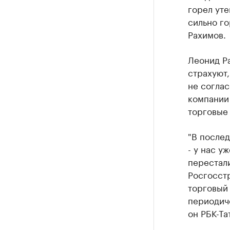
горел уте
сильно го
Рахимов.
Леонид Ра
страхуют,
не соглас
компании 
торговые 
"В послед
- у нас у
перестали
Росгосстр
торговый 
периодиче
он РБК-Та