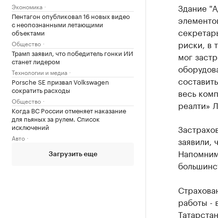
Здание "А
Экономика
Пентагон опубликовал 16 новых видео
элементов
с неопознанными летающими
секретарь
объектами
риски, в 
Общество
Трамп заявил, что победитель гонки ИИ
мог застр
станет лидером
оборудов
Технологии и медиа
составить
Porsche SE призвал Volkswagen
сократить расходы
весь комп
Общество
реалти» 
Когда ВС России отменяет наказание
для пьяных за рулем. Список
исключений
Застрахов
Авто
заявили, 
Напомним,
Загрузить еще
большинст
Страхован
работы - 
Татарста