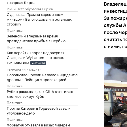
товарная биржа
Владелец 
РБК и Петербургская Биржа
инвестици
Суд назвал Трампа «временным
жильцом» Белого дома и и остановил
За пожар
стройку
службы AS
Политика
после че
Зеленский впервые за время
считать т
президентства прибыл в Сербию
Политика
с ними, г
Как перейти «порог недоверия»:
Слащева и Wylsacom — о новых
технологиях
РАДИО
Технологии и медиа
Посольство России назвало инцидент с
дроном в Лейпциге провокацией
Политика
Рубио рассказал, как США затягивают
«петлю» вокруг Кубы
Политика
Против Катерины Гордеевой завели
уголовное дело
Политика
Хорватия отказала в визах лидерам