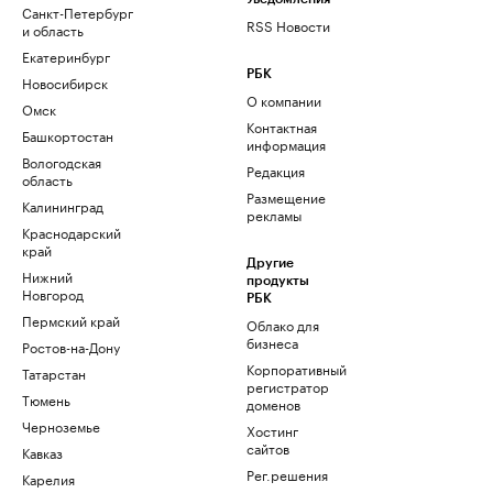
Санкт-Петербург
RSS Новости
и область
Екатеринбург
РБК
Новосибирск
О компании
Омск
Контактная
Башкортостан
информация
Вологодская
Редакция
область
Размещение
Калининград
рекламы
Краснодарский
край
Другие
Нижний
продукты
Новгород
РБК
Пермский край
Облако для
бизнеса
Ростов-на-Дону
Корпоративный
Татарстан
регистратор
Тюмень
доменов
Черноземье
Хостинг
сайтов
Кавказ
Рег.решения
Карелия