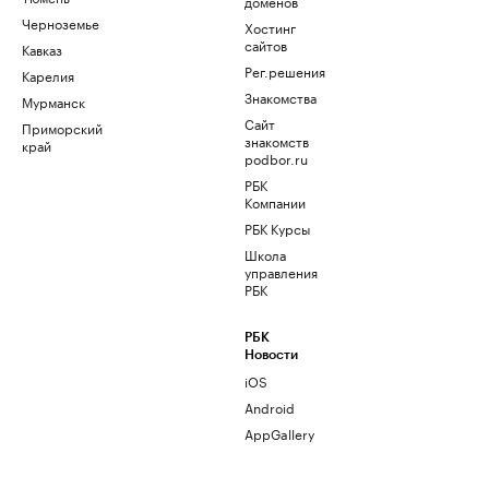
доменов
Черноземье
Хостинг
сайтов
Кавказ
Рег.решения
Карелия
Знакомства
Мурманск
Сайт
Приморский
знакомств
край
podbor.ru
РБК
Компании
РБК Курсы
Школа
управления
РБК
РБК
Новости
iOS
Android
AppGallery