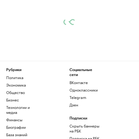
Рубрики
Социальные
сети
Политика
ВКонтакте
Экономика
Одноклассники
Общество
Telegram
Бизнес
Дзен
Технологии и
медиа
Финансы
Подписки
Скрыть баннеры
Биографии
на РБК
База знаний
Подписка на РБК