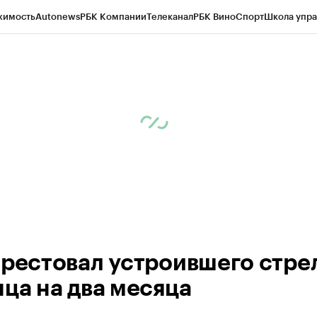
жимость
Autonews
РБК Компании
Телеканал
РБК Вино
Спорт
Школа упра
ипто
РБК Бизнес-среда
Дискуссионный клуб
Исследования
Кредитные 
рагентов
Политика
Экономика
Бизнес
Технологии и медиа
Финансы
Рын
арестовал устроившего стре
нца на два месяца