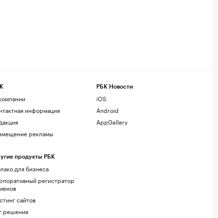
К
РБК Новости
компании
iOS
нтактная информация
Android
дакция
AppGallery
змещение рекламы
угие продукты РБК
лако для бизнеса
рпоративный регистратор
менов
стинг сайтов
г.решения