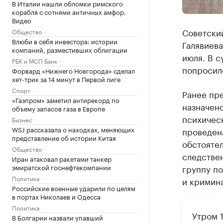
В Италии нашли обломки римского
корабля с сотнями античных амфор.
Видео
Советский
Общество
Влюби в себя инвестора: истории
Галявиева
компаний, разместивших облигации
июля. В с
РБК и МСП Банк
попросило
Форвард «Нижнего Новгорода» сделал
хет-трик за 14 минут в Первой лиге
Спорт
Ранее пре
«Газпром» заметил антирекорд по
назначен
объему запасов газа в Европе
психическ
Бизнес
WSJ рассказала о находках, меняющих
проведен
представление об истории Китая
обстоятел
Общество
следстве
Иран атаковал ракетами танкер
эмиратской госнефтекомпании
группу по
Политика
и кримин
Российские военные ударили по целям
в портах Николаев и Одесса
Политика
Утром 
В Болгарии назвали упавший