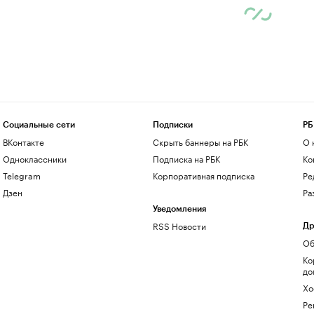
Социальные сети
Подписки
РБ
ВКонтакте
Скрыть баннеры на РБК
О 
Одноклассники
Подписка на РБК
Ко
Telegram
Корпоративная подписка
Ре
Дзен
Ра
Уведомления
RSS Новости
Др
Об
Ко
до
Хо
Ре