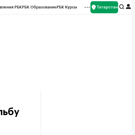
Татарстан
вления РБК
РБК Образование
РБК Курсы
рейтинги
Франшизы
Газета
ок наличной валюты
льбу