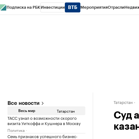
Подписка на РБК
Инвестиции
Мероприятия
Отрасли
Недви
РБК Life
Тренды
Визионеры
Национальные проекты
Город
Стиль
Кр
Спецпроекты СПб
Конференции СПб
Спецпроекты
Проверка конт
Татарстан
Все новости
Татарстан
Весь мир
Суд 
ТАСС узнал о возможности скорого
визита Уиткоффа и Кушнера в Москву
каза
Политика
Семь признаков успешного бизнес-