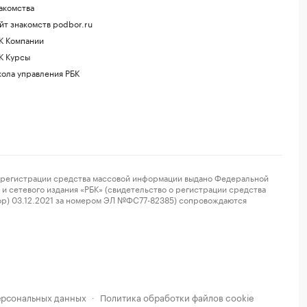
акомства
йт знакомств podbor.ru
К Компании
К Курсы
ола управления РБК
регистрации средства массовой информации выдано Федеральной
и сетевого издания «РБК» (свидетельство о регистрации средства
ор) 03.12.2021 за номером ЭЛ №ФС77-82385) сопровождаются
ерсональных данных
Политика обработки файлов cookie
·