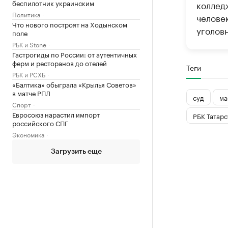
беспилотник украинским
коллед
Политика
челове
Что нового построят на Ходынском
уголовн
поле
РБК и Stone
Гастрогиды по России: от аутентичных
ферм и ресторанов до отелей
Теги
РБК и РСХБ
«Балтика» обыграла «Крылья Советов»
в матче РПЛ
суд
ма
Спорт
Евросоюз нарастил импорт
РБК Татарс
российского СПГ
Экономика
Загрузить еще