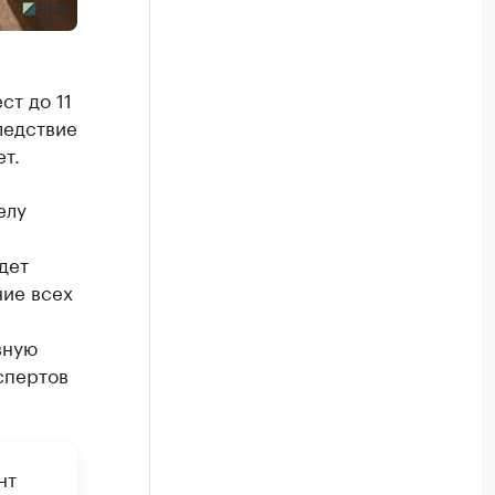
ст до 11
ледствие
ет.
елу
дет
ние всех
вную
спертов
нт