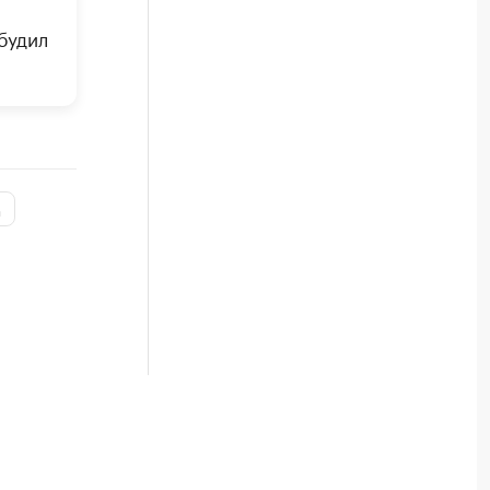
будил
а