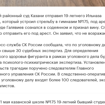
 районный суд Казани отправил 19-летнего Ильназа
, который устроил стрельбу в гимназии №175, под аре
уде Галявиев сознался в содеянном и признал вину. С
 отправить его под арест. Он заявил, что не возража
сс-служба СК России сообщала, что по уголовному д
о свыше 30 судебных экспертиз. Для определения
ого здоровья фигуранта в рамках уголовного дела бу
а психолого-психиатрическая экспертиза. Установле
ьств трагедии поручено следователям Главного
нного управления СК России. В следственно-операти
 уголовному делу входят более 100 следователей, эк
алистов.
11 мая казанской школе №175 19-летний бывший студе