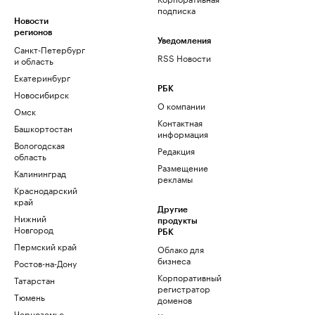
подписка
Новости
регионов
Уведомления
Санкт-Петербург
RSS Новости
и область
Екатеринбург
РБК
Новосибирск
О компании
Омск
Контактная
Башкортостан
информация
Вологодская
Редакция
область
Размещение
Калининград
рекламы
Краснодарский
край
Другие
Нижний
продукты
Новгород
РБК
Пермский край
Облако для
бизнеса
Ростов-на-Дону
Корпоративный
Татарстан
регистратор
Тюмень
доменов
Черноземье