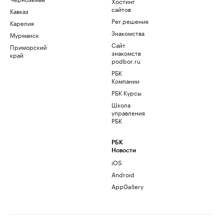
Хостинг
сайтов
Кавказ
Рег.решения
Карелия
Знакомства
Мурманск
Сайт
Приморский
знакомств
край
podbor.ru
РБК
Компании
РБК Курсы
Школа
управления
РБК
РБК
Новости
iOS
Android
AppGallery