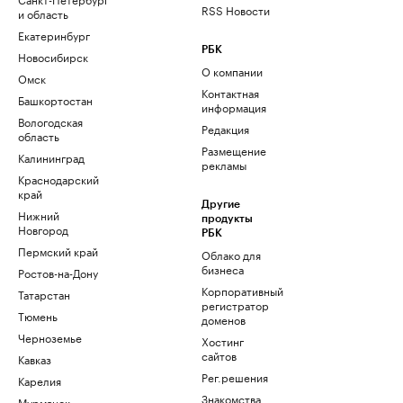
RSS Новости
и область
Екатеринбург
РБК
Новосибирск
О компании
Омск
Контактная
Башкортостан
информация
Вологодская
Редакция
область
Размещение
Калининград
рекламы
Краснодарский
край
Другие
Нижний
продукты
Новгород
РБК
Пермский край
Облако для
бизнеса
Ростов-на-Дону
Корпоративный
Татарстан
регистратор
Тюмень
доменов
Черноземье
Хостинг
сайтов
Кавказ
Рег.решения
Карелия
Знакомства
Мурманск