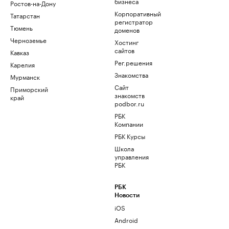
бизнеса
Ростов-на-Дону
Корпоративный
Татарстан
регистратор
Тюмень
доменов
Черноземье
Хостинг
сайтов
Кавказ
Рег.решения
Карелия
Знакомства
Мурманск
Сайт
Приморский
знакомств
край
podbor.ru
РБК
Компании
РБК Курсы
Школа
управления
РБК
РБК
Новости
iOS
Android