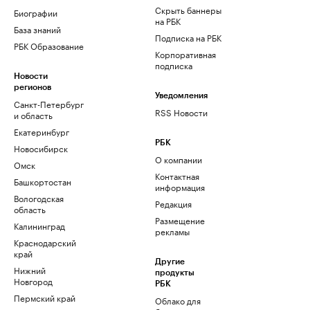
Скрыть баннеры
Биографии
на РБК
База знаний
Подписка на РБК
РБК Образование
Корпоративная
подписка
Новости
регионов
Уведомления
Санкт-Петербург
RSS Новости
и область
Екатеринбург
РБК
Новосибирск
О компании
Омск
Контактная
Башкортостан
информация
Вологодская
Редакция
область
Размещение
Калининград
рекламы
Краснодарский
край
Другие
Нижний
продукты
Новгород
РБК
Пермский край
Облако для