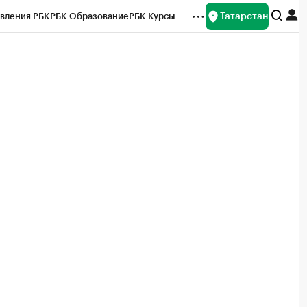
Татарстан
вления РБК
РБК Образование
РБК Курсы
рейтинги
Франшизы
Газета
ок наличной валюты