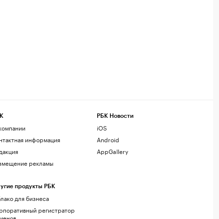
К
РБК Новости
компании
iOS
нтактная информация
Android
дакция
AppGallery
змещение рекламы
угие продукты РБК
лако для бизнеса
рпоративный регистратор
менов