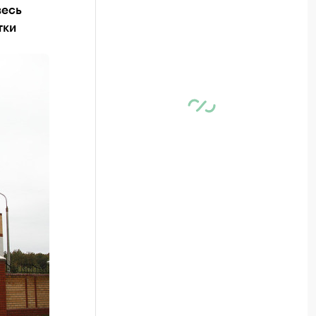
весь
тки