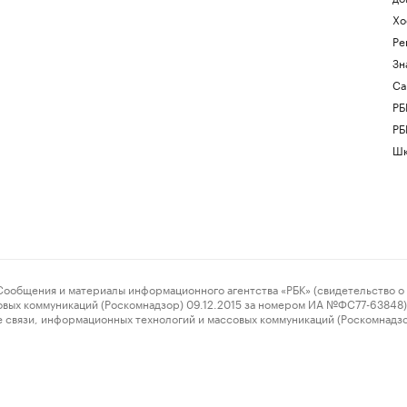
Хо
Ре
Зн
Са
РБ
РБ
Шк
ения и материалы информационного агентства «РБК» (свидетельство о 
овых коммуникаций (Роскомнадзор) 09.12.2015 за номером ИА №ФС77-63848) 
 связи, информационных технологий и массовых коммуникаций (Роскомнадз