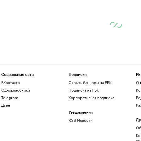
Социальные сети
Подписки
РБ
ВКонтакте
Скрыть баннеры на РБК
О 
Одноклассники
Подписка на РБК
Ко
Telegram
Корпоративная подписка
Ре
Дзен
Ра
Уведомления
RSS Новости
Др
Об
Ко
до