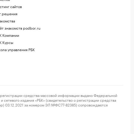
стинг сайтов
г.решения
акомства
йт знакомств podbor.ru
К Компании
К Курсы
ола управления РБК
регистрации средства массовой информации выдано Федеральной
и сетевого издания «РБК» (свидетельство о регистрации средства
ор) 03.12.2021 за номером ЭЛ №ФС77-82385) сопровождаются