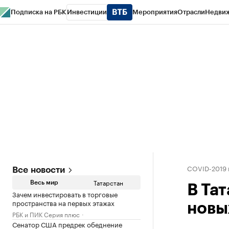
Подписка на РБК
Инвестиции
Мероприятия
Отрасли
Недви
РБК Life
Тренды
Визионеры
Национальные проекты
Город
Стиль
Кр
Спецпроекты СПб
Конференции СПб
Спецпроекты
Проверка конт
COVID-2019 
Все новости
Татарстан
Весь мир
В Та
Зачем инвестировать в торговые
пространства на первых этажах
новы
РБК и ПИК Серия плюс
Сенатор США предрек обеднение