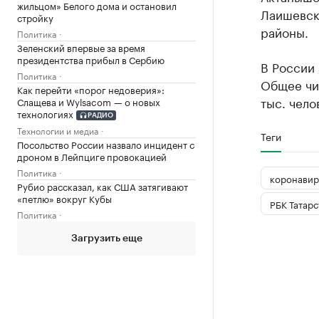
жильцом» Белого дома и остановил
Лаишевск
стройку
районы.
Политика
Зеленский впервые за время
президентства прибыл в Сербию
В России 
Политика
Общее чи
Как перейти «порог недоверия»:
тыс. чело
Слащева и Wylsacom — о новых
технологиях
РАДИО
Технологии и медиа
Теги
Посольство России назвало инцидент с
дроном в Лейпциге провокацией
Политика
коронавир
Рубио рассказал, как США затягивают
«петлю» вокруг Кубы
РБК Татарс
Политика
Загрузить еще