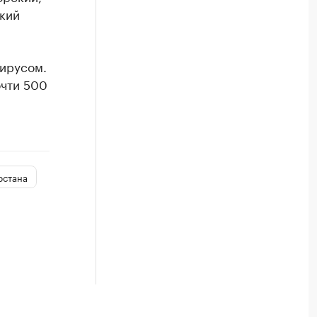
кий
вирусом.
очти 500
рстана