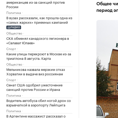
американцев из-за санкций против
Общее чис
России
период эп
Политика
В вузах рассказали, как прошла одна из
«самых жарких» приемных кампаний
РАДИО
Общество
СКА обменял канадского легионера в
«Салават Юлаев»
Спорт
Какие улицы перекроют в Москве из-за
триатлона 8 августа. Карта
Общество
Мельникова назвала мерзким отказ
Хорватии в выдаче виз россиянам
Спорт
Сенат США одобрил ужесточение
санкций против России и Ирана
Политика
Водитель автобуса сбил ногой дрон со
взрывчаткой в аэропорту Лейпцига
Политика
В Аргентине массажист рассказал о