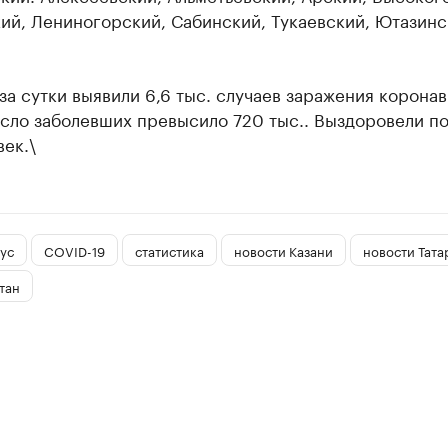
ий, Лениногорский, Сабинский, Тукаевский, Ютазинс
за сутки выявили 6,6 тыс. случаев заражения корона
сло заболевших превысило 720 тыс.. Выздоровели п
век.\
ус
COVID-19
статистика
новости Казани
новости Тата
тан