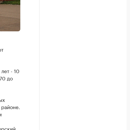
ют
лет - 10
 70 до
ых
 районе.
м
орский,