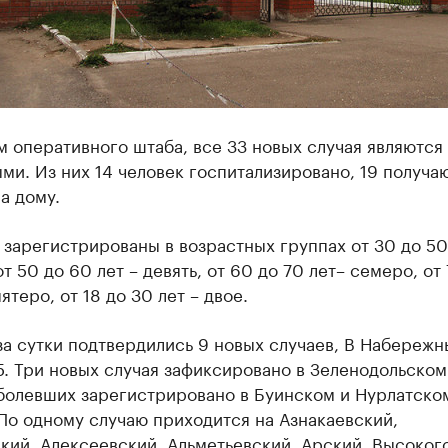
 оперативного штаба, все 33 новых случая являются
ми. Из них 14 человек госпитализировано, 19 получа
а дому.
зарегистрированы в возрастных группах от 30 до 50 
от 50 до 60 лет – девять, от 60 до 70 лет– семеро, от
ятеро, от 18 до 30 лет – двое.
за сутки подтвердились 9 новых случаев, В Набережн
5. Три новых случая зафиксировано в Зеленодольском
аболевших зарегистрировано в Буинском и Нурлатско
По одному случаю приходится на Азнакаевский,
кий. Алексеевский, Альметьевский, Арский, Высоког