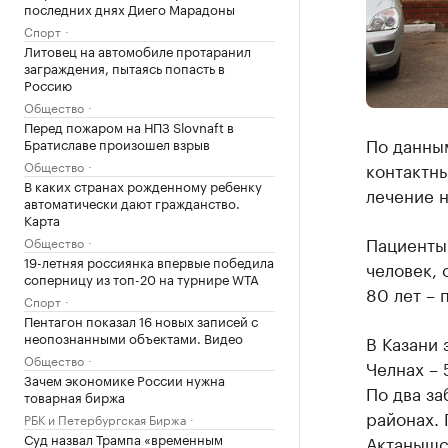
последних днях Диего Марадоны
Спорт
Литовец на автомобиле протаранил
заграждения, пытаясь попасть в
Россию
Общество
Перед пожаром на НПЗ Slovnaft в
По данным
Братиславе произошел взрыв
Общество
контактны
В каких странах рожденному ребенку
лечение н
автоматически дают гражданство.
Карта
Пациенты 
Общество
19-летняя россиянка впервые победила
человек, 
соперницу из топ-20 на турнире WTA
80 лет – п
Спорт
Пентагон показал 16 новых записей с
неопознанными объектами. Видео
В Казани 
Общество
Челнах – 
Зачем экономике России нужна
По два з
товарная биржа
районах. 
РБК и Петербургская Биржа
Суд назвал Трампа «временным
Актанышс