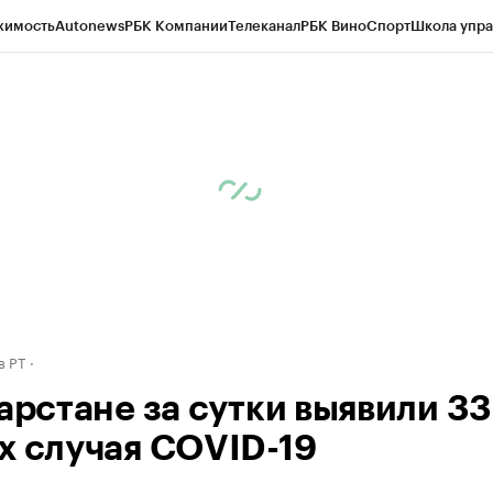
жимость
Autonews
РБК Компании
Телеканал
РБК Вино
Спорт
Школа упра
ипто
РБК Бизнес-среда
Дискуссионный клуб
Исследования
Кредитные 
рагентов
Политика
Экономика
Бизнес
Технологии и медиа
Финансы
Рын
в РТ
тарстане за сутки выявили 33
х случая COVID-19