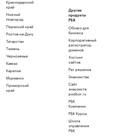
Краснодарский
край
Другие
Нижний
продукты
Новгород
РБК
Пермский край
Облако для
бизнеса
Ростов-на-Дону
Корпоративный
Татарстан
регистратор
Тюмень
доменов
Черноземье
Хостинг
сайтов
Кавказ
Рег.решения
Карелия
Знакомства
Мурманск
Сайт
Приморский
знакомств
край
podbor.ru
РБК
Компании
РБК Курсы
Школа
управления
РБК