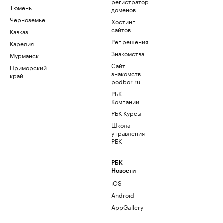
регистратор
Тюмень
доменов
Черноземье
Хостинг
сайтов
Кавказ
Рег.решения
Карелия
Знакомства
Мурманск
Сайт
Приморский
знакомств
край
podbor.ru
РБК
Компании
РБК Курсы
Школа
управления
РБК
РБК
Новости
iOS
Android
AppGallery