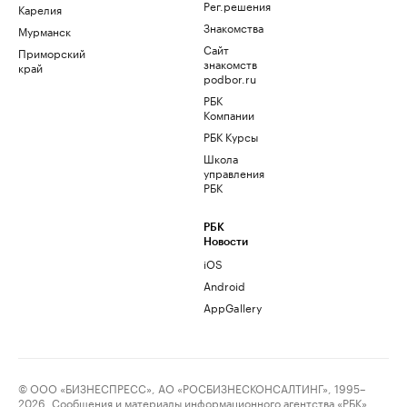
Рег.решения
Карелия
Знакомства
Мурманск
Сайт
Приморский
знакомств
край
podbor.ru
РБК
Компании
РБК Курсы
Школа
управления
РБК
РБК
Новости
iOS
Android
AppGallery
© ООО «БИЗНЕСПРЕСС», АО «РОСБИЗНЕСКОНСАЛТИНГ», 1995–
2026. Сообщения и материалы информационного агентства «РБК»