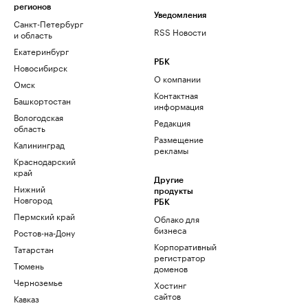
регионов
Уведомления
Санкт-Петербург
RSS Новости
и область
Екатеринбург
РБК
Новосибирск
О компании
Омск
Контактная
Башкортостан
информация
Вологодская
Редакция
область
Размещение
Калининград
рекламы
Краснодарский
край
Другие
Нижний
продукты
Новгород
РБК
Пермский край
Облако для
бизнеса
Ростов-на-Дону
Корпоративный
Татарстан
регистратор
Тюмень
доменов
Черноземье
Хостинг
сайтов
Кавказ