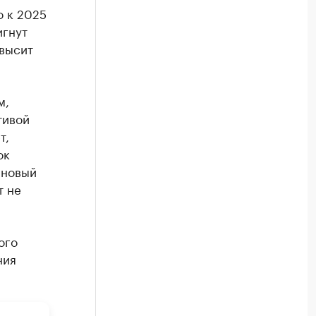
о к 2025
игнут
евысит
м,
тивой
т,
ок
 новый
т не
ого
ния