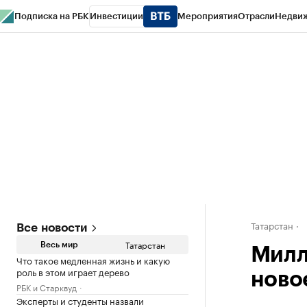
Подписка на РБК
Инвестиции
Мероприятия
Отрасли
Недви
РБК Life
Тренды
Визионеры
Национальные проекты
Город
Стиль
Кр
Спецпроекты СПб
Конференции СПб
Спецпроекты
Проверка конт
Татарстан
Все новости
Татарстан
Весь мир
Милл
Что такое медленная жизнь и какую
роль в этом играет дерево
ново
РБК и Старквуд
Эксперты и студенты назвали