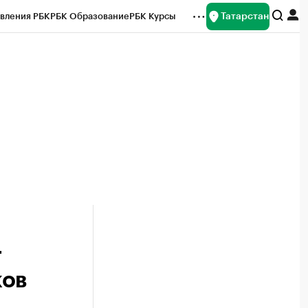
Татарстан
вления РБК
РБК Образование
РБК Курсы
рейтинги
Франшизы
Газета
ок наличной валюты
т
ков