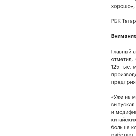
хорошо», 
РБК Татар
Внимание
Главный а
отметил, 
125 тыс. 
производс
предприят
«Уже на м
выпускал 
и модифи
китайских
больше ко
работает 