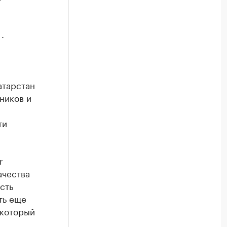
.
атарстан
ников и
ти
r
ачества
сть
ть еще
 который