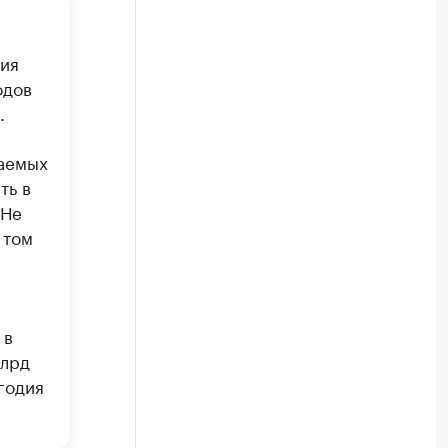
мия
одов
.
даемых
ть в
 Не
 том
 в
млрд
годия