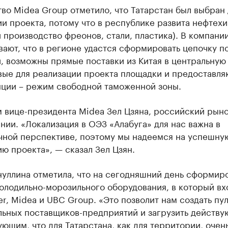
во Midea Group отметило, что Татарстан был выбран 
и проекта, потому что в республике развита нефтехи
 производство фреонов, стали, пластика). В компани
ают, что в регионе удастся сформировать цепочку по
, возможны прямые поставки из Китая в центральную
вые для реализации проекта площадки и предоставля
ции – режим свободной таможенной зоны.
м вице-президента Midea Зел Цзяна, российский рын
нии. «Локализация в ОЭЗ «Алабуга» для нас важна в
чной перспективе, поэтому мы надеемся на успешну
ю проекта», — сказал Зел Цзян.
нуллина отметила, что на сегодняшний день сформир
олодильно-морозильного оборудования, в который вх
ier, Midea и UBC Group. «Это позволит нам создать пу
льных поставщиков-предприятий и загрузить действу
ющим, что для Татарстана, как для территории, очен