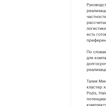
Руководст
реализаци
частности
рассчитыв
логистики
есть гото
преферен
По слова
для компа
долгосро
реализаци
Талия Ми
кластер х
Pozis, Ha
потенциа
комплекту