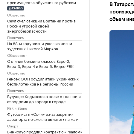
преимущества обучения за рубежом
В Татарст
РАДИО
производ
Общество
объем ин
Сеул счел санкции Британии против
России угрозой своей
энергобезопасности
Политика
На 88-м году жизни ушел из жизни
художник Николай Марков
Общество
Отличия бензина классов Евро-2,
Евро-3, Евро-4 и Евро-5. Видео РБК
Общество
Генсек ООН осудил атаки украинских
беспилотников на регионы России
Политика
Будущее Ходынского поля: от пашни и
аэродрома до города в городе
РБК и Stone
Футболисты «Сочи» из-за закрытия
аэропорта не смогли вылететь на матч
Спорт
Винисиус продлил контракт с «Реалом»