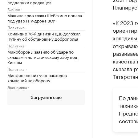
поддержки продавцов
Планирует
Бизнес
Машина врио главы Шебекино попала
под удар FPV‑дрона ВСУ
«К 2023 
Политика
ориентир
Командир 76-й дивизии ВДВ доложил
холодильн
Путину об обстановке у Доброполья
открываю
Политика
Минобороны заявило об ударе по
развивае
складам и логистическому хабу под
качества 
Киевом
сказала р
Политика
Минфин оценит учет расходов
Татарстан
компаний на оборону
Экономика
По дан
Загрузить еще
техники
Предпо
состав