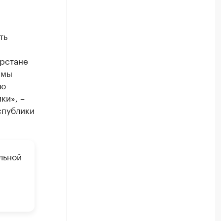
ть
арстане
 мы
ию
ки», –
спублики
льной