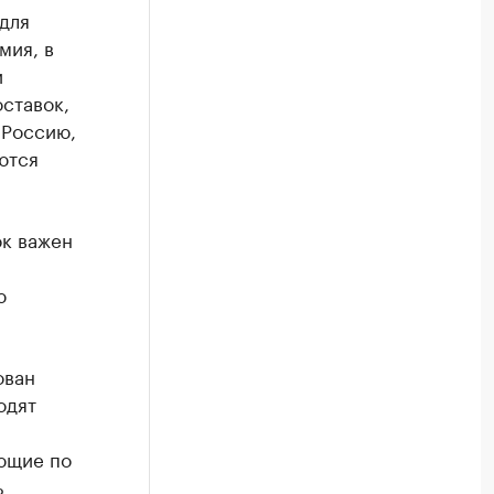
для
мия, в
и
ставок,
 Россию,
ются
ок важен
ю
ован
одят
л
ющие по
ь