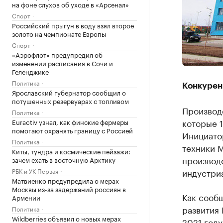
на фоне слухов об уходе в «Арсенал»
Спорт
Российский прыгун в воду взял второе
золото на чемпионате Европы
Спорт
«Аэрофлот» предупредил об
изменении расписания в Сочи и
Геленджике
Политика
Конкурен
Ярославский губернатор сообщил о
потушенных резервуарах с топливом
Производс
Политика
которые 1
Euractiv узнал, как финские фермеры
помогают охранять границу с Россией
Инициато
Политика
техники 
Киты, тундра и космические пейзажи:
производ
зачем ехать в восточную Арктику
РБК и УК Первая
индустриа
Матвиенко предупредила о мерах
Москвы из-за задержаний россиян в
Как сообщ
Армении
развития 
Политика
Wildberries объявил о новых мерах
2021 году