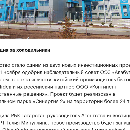
ция за холодильники
тво стало одним из двух новых инвестиционных прое
1 ноября одобрил наблюдательный совет ОЭЗ «Алабуг
ром проекта является китайский производитель быто
Midea и их российский партнер ООО «Континент
ственные решения». Проект будет реализован в
льном парке «Синергия 2» на территории более 24 ты
ила РБК Татарстан руководитель Агентства инвести
РТ Талия Минуллина, новое производство будет запущ
. Общий объем инвестиций превысит 1 млрд рублей.