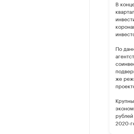
В конце
кварта
инвест
корона
инвесто
По дан
агентс
соинве
подвер
же реж
проект
Крупны
эконом
рублей
2020-г