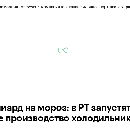
жимость
Autonews
РБК Компании
Телеканал
РБК Вино
Спорт
Школа упра
ипто
РБК Бизнес-среда
Дискуссионный клуб
Исследования
Кредитные 
рагентов
Политика
Экономика
Бизнес
Технологии и медиа
Финансы
Рын
иард на мороз: в РТ запустя
е производство холодильни