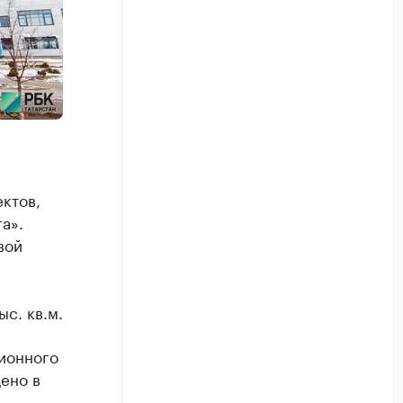
ктов,
а».
вой
с. кв.м.
ционного
ено в