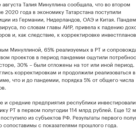
 августа Талия Минуллина сообщала, что во втором
ле 2020 года в экономику Татарстана поступили
иции из Германии, Нидерландов, ОАЭ и Китая. Панде
вируса, по словам главы АИР, привела к падению дох
ров и, как следствие, к корректировке инвестпланов
ным Минуллиной, 65% реализуемых в РТ и сопровож
твом проектов в период пандемии ощутили потребнос
сторе, 30% – были отложены на тот или иной период.
глись корректировкам и продолжили реализоваться в
име, что и до пандемии, порядка 5% от общего числа
ов.
е и средние предприятия республики инвестировали
ику РТ в первом полугодии 114 млрд рублей. Еще 12 
 поступило из субъектов РФ. Результаты первого полу
о сопоставимы с показателями прошлого года.