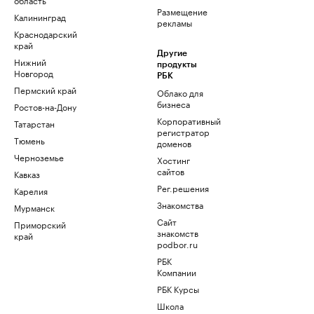
Размещение
Калининград
рекламы
Краснодарский
край
Другие
Нижний
продукты
Новгород
РБК
Пермский край
Облако для
бизнеса
Ростов-на-Дону
Корпоративный
Татарстан
регистратор
Тюмень
доменов
Черноземье
Хостинг
сайтов
Кавказ
Рег.решения
Карелия
Знакомства
Мурманск
Сайт
Приморский
знакомств
край
podbor.ru
РБК
Компании
РБК Курсы
Школа