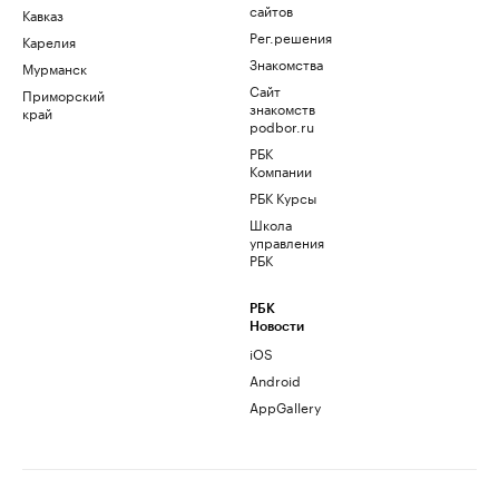
сайтов
Кавказ
Рег.решения
Карелия
Знакомства
Мурманск
Сайт
Приморский
знакомств
край
podbor.ru
РБК
Компании
РБК Курсы
Школа
управления
РБК
РБК
Новости
iOS
Android
AppGallery