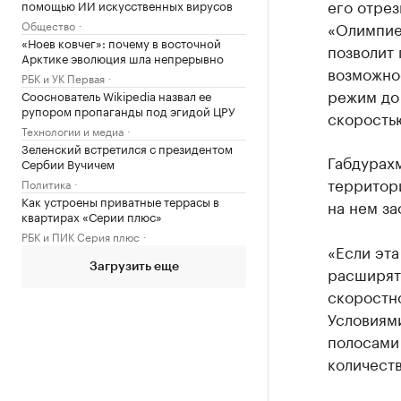
его отрез
помощью ИИ искусственных вирусов
Общество
«Олимпиец
«Ноев ковчег»: почему в восточной
позволит 
Арктике эволюция шла непрерывно
возможнос
РБК и УК Первая
режим до 
Сооснователь Wikipedia назвал ее
рупором пропаганды под эгидой ЦРУ
скоростью
Технологии и медиа
Зеленский встретился с президентом
Габдурахм
Сербии Вучичем
территор
Политика
Как устроены приватные террасы в
на нем за
квартирах «Серии плюс»
РБК и ПИК Серия плюс
«Если эта
Загрузить еще
расширят
скоростно
Условиям
полосами
количест