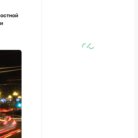
ростной
 и