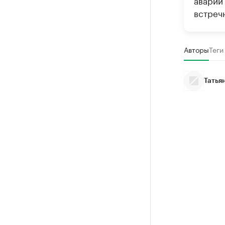
аварий
встреч
Авторы
Теги
Татья