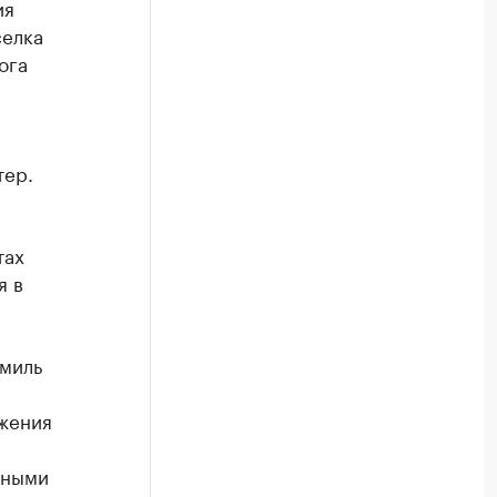
ия
селка
ога
тер.
тах
я в
амиль
ижения
чными