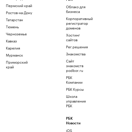
Пермский край
Облако для
бизнеса
Ростов-на-Дону
Корпоративный
Татарстан
регистратор
Тюмень
доменов
Черноземье
Хостинг
сайтов
Кавказ
Рег.решения
Карелия
Знакомства
Мурманск
Сайт
Приморский
знакомств
край
podbor.ru
РБК
Компании
РБК Курсы
Школа
управления
РБК
РБК
Новости
iOS